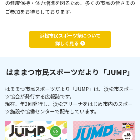
の健康保持・体力増進を図るため、多くの市民の皆さまの
ご参加をお待ちしております。
浜松市民スポーツ祭について
詳しく見る
乙女園グラウンド
舞阪総合体育館
(舞童夢)
はままつ市民スポーツだより「JUMP」
はままつ市民スポーツだより「JUMP」は、浜松市スポー
天竜体育館
船明ダム運動公園
ツ協会が発行する広報誌です。
現在、年3回発行し、浜松アリーナをはじめ市内のスポー
ツ施設や協働センターで配布しています。