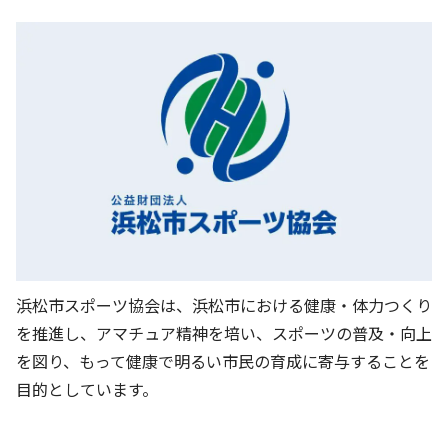
明神池運動公園（庭球場）
サンライフ浜北
浜北武道館
浜北体育館
浜松市スポーツ協会は、浜松市における健康・体力つくり
を推進し、アマチュア精神を培い、スポーツの普及・向上
を図り、もって健康で明るい市民の育成に寄与することを
目的としています。
梔池緑地
御馬ヶ池緑地