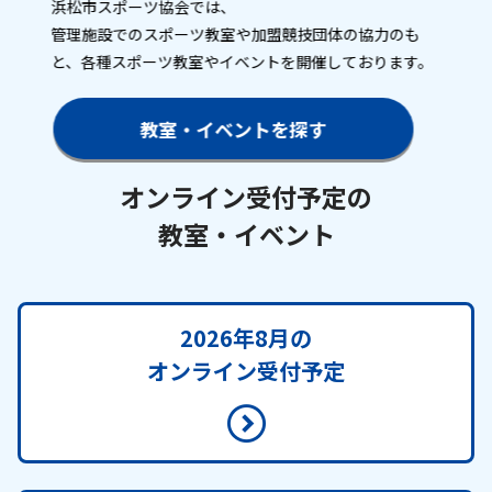
浜松市スポーツ協会では、
お知らせ
管理施設でのスポーツ教室や加盟競技団体の協力のも
と、各種スポーツ教室やイベントを開催しております。
個人情報の取り扱いに関する基本方針
特定商取引法に基づく表記
サイトマップ
浜松スポーツ協会に関する
教室・イベントを探す
お問い合わせはこちら
053-411-8686
オンライン受付予定の
教室・イベント
メールフォームでのお問い合わせ
教室・イベントに関するお問い合わせは、
各教室・イベントページの問い合わせ先までお願いいたします。
2026年8月の
オンライン受付予定