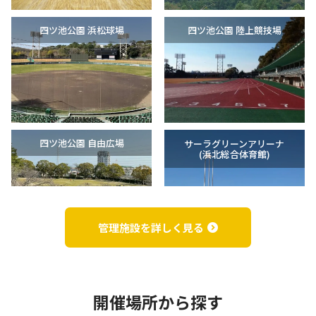
四ツ池公園 浜松球場
四ツ池公園 陸上競技場
四ツ池公園 自由広場
サーラグリーンアリーナ
(浜北総合体育館)
管理施設を詳しく見る
明神池運動公園
サーラグリーンフィールド
（浜北球場）
(浜北平口サッカー場)
開催場所から探す