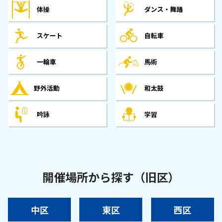
体操
ダンス・舞踊
スケート
自転車
一輪車
馬術
野外活動
和太鼓
吟詠
学習
開催場所から探す（旧区）
中区
東区
西区