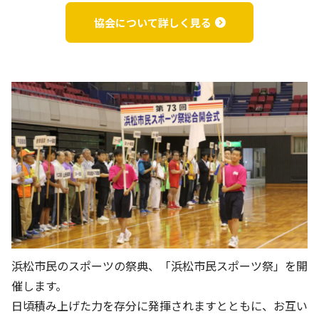
協会について詳しく見る
天竜川運動公園
天竜川大平運動公園
高薗ゲートボール場
雄踏総合体育館
浜松市民のスポーツの祭典、「浜松市民スポーツ祭」を開
催します。
雄踏グラウンド
馬郡運動広場
日頃積み上げた力を存分に発揮されますとともに、お互い