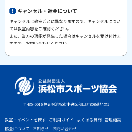
キャンセル・返金について
キャンセルは教室ごとに異なりますので、キャンセルについ
ては教室内容をご確認ください。
また、当方の瑕疵が発生した場合はキャンセルを受け付けま
すので、お問い合わせください。
原則として、一旦納入された参加料・受講料は返金いたしま
せん。また、欠席等による参加料の返金は原則としていたし
ません。教室期間中にケガ・病気等により、医師から運動制
限が出された場合は、担当者までご相談ください。
お支払期限
・コンビニ払い：お申し込み後、7日以内にお申し込み時に
〒435-0016 静岡県浜松市中央区和田町808番地の1
選択したコンビニエンスストア店頭にてお支払いください。
・クレジットカード：お申し込み後、30日以内に課金となり
教室・イベントを探す
ご利用ガイド
よくある質問
管理施設
ます。
協会について
お知らせ
お問い合わせ