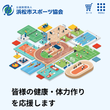
カート
MENU
ログイン
教室・イベントを探す
ご利用ガイド
よくある質問
協会について
管理施設
皆様の健康・体力作り
教室・イベントからのお知らせ
を応援します
浜松市民スポーツ祭