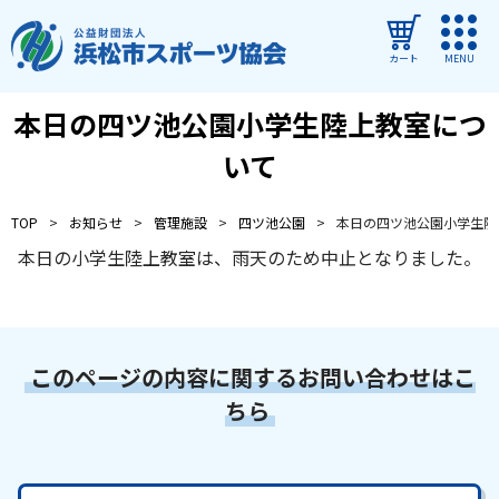
カート
MENU
本日の四ツ池公園小学生陸上教室につ
ログイン
いて
教室・イベントを探す
TOP
お知らせ
管理施設
四ツ池公園
本日の四ツ池公園小学生陸
ご利用ガイド
本日の小学生陸上教室は、雨天のため中止となりました。
よくある質問
協会について
管理施設
このページの内容に関するお問い合わせはこ
ちら
教室・イベントからのお知らせ
浜松市民スポーツ祭