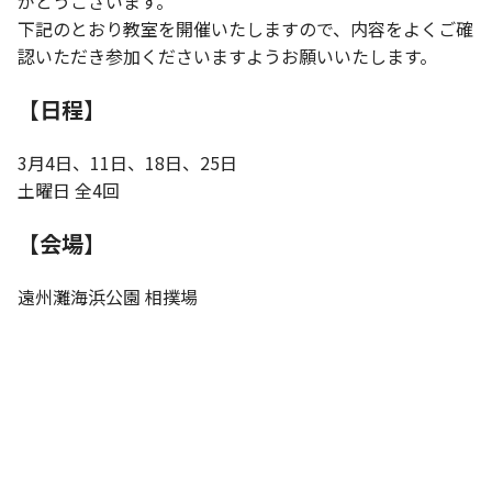
がとうございます。
お知らせ
下記のとおり教室を開催いたしますので、内容をよくご確
認いただき参加くださいますようお願いいたします。
個人情報の取り扱いに関する基本方針
特定商取引法に基づく表記
サイトマップ
【日程】
浜松スポーツ協会に関する
お問い合わせはこちら
3月4日、11日、18日、25日
053-411-8686
土曜日 全4回
メールフォームでのお問い合わせ
【会場】
教室・イベントに関するお問い合わせは、
遠州灘海浜公園 相撲場
各教室・イベントページの問い合わせ先までお願いいたします。