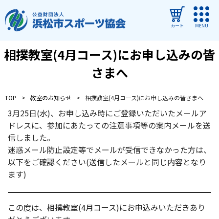
カート
MENU
相撲教室(4月コース)にお申し込みの皆
ログイン
さまへ
教室・イベントを探す
TOP
教室のお知らせ
相撲教室(4月コース)にお申し込みの皆さまへ
ご利用ガイド
3月25日(水)、お申し込み時にご登録いただいたメールア
よくある質問
ドレスに、参加にあたっての注意事項等の案内メールを送
信しました。
協会について
迷惑メール防止設定等でメールが受信できなかった方は、
以下をご確認ください(送信したメールと同じ内容となり
管理施設
ます)
教室・イベントからのお知らせ
浜松市民スポーツ祭
この度は、相撲教室(4月コース)にお申込みいただきあり