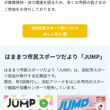
の健康保持・体力増進を図るため、多くの市民の皆さまの
ご参加をお待ちしております。
浜松市民スポーツ祭について
詳しく見る
乙女園グラウンド
舞阪総合体育館
(舞童夢)
はままつ市民スポーツだより「JUMP」
はままつ市民スポーツだより「JUMP」は、浜松市スポー
天竜体育館
船明ダム運動公園
ツ協会が発行する広報誌です。
現在、年3回発行し、浜松アリーナをはじめ市内のスポー
ツ施設や協働センターで配布しています。