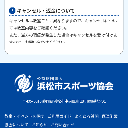
キャンセル・返金について
キャンセルは教室ごとに異なりますので、キャンセルについ
ては教室内容をご確認ください。
また、当方の瑕疵が発生した場合はキャンセルを受け付けま
すので、お問い合わせください。
原則として、一旦納入された参加料・受講料は返金いたしま
せん。また、欠席等による参加料の返金は原則としていたし
ません。教室期間中にケガ・病気等により、医師から運動制
限が出された場合は、担当者までご相談ください。
お支払期限
・コンビニ払い：お申し込み後、7日以内にお申し込み時に
〒435-0016 静岡県浜松市中央区和田町808番地の1
選択したコンビニエンスストア店頭にてお支払いください。
・クレジットカード：お申し込み後、30日以内に課金となり
教室・イベントを探す
ご利用ガイド
よくある質問
管理施設
ます。
協会について
お知らせ
お問い合わせ