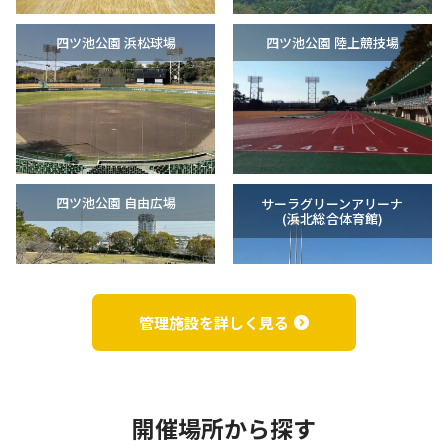
四ツ池公園 浜松球場
四ツ池公園 陸上競技場
四ツ池公園 自由広場
サーラグリーンアリーナ
(浜北総合体育館)
管理施設を詳しく見る
明神池運動公園
サーラグリーンフィールド
（浜北球場）
(浜北平口サッカー場)
開催場所から探す