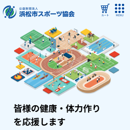
カート
MENU
ログイン
教室・イベントを探す
ご利用ガイド
よくある質問
協会について
管理施設
皆様の健康・体力作り
教室・イベントからのお知らせ
を応援します
浜松市民スポーツ祭