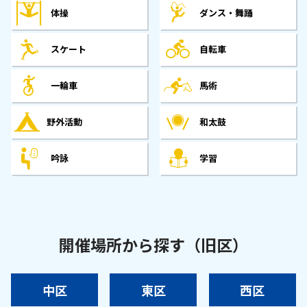
体操
ダンス・舞踊
スケート
自転車
一輪車
馬術
野外活動
和太鼓
吟詠
学習
開催場所から探す（旧区）
中区
東区
西区