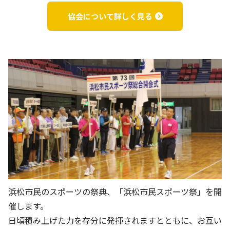
協会について詳しく見る
天竜川運動公園
天竜川大平運動公園
高薗ゲートボール場
雄踏総合体育館
浜松市民のスポーツの祭典、「浜松市民スポーツ祭」を開
催します。
雄踏グラウンド
馬郡運動広場
日頃積み上げた力を存分に発揮されますとともに、お互い