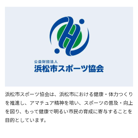
明神池運動公園（庭球場）
サンライフ浜北
浜北武道館
浜北体育館
浜松市スポーツ協会は、浜松市における健康・体力つくり
を推進し、アマチュア精神を培い、スポーツの普及・向上
を図り、もって健康で明るい市民の育成に寄与することを
目的としています。
梔池緑地
御馬ヶ池緑地