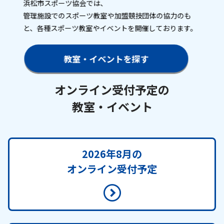
浜松市スポーツ協会では、
お知らせ
管理施設でのスポーツ教室や加盟競技団体の協力のも
と、各種スポーツ教室やイベントを開催しております。
個人情報の取り扱いに関する基本方針
特定商取引法に基づく表記
サイトマップ
浜松スポーツ協会に関する
教室・イベントを探す
お問い合わせはこちら
053-411-8686
オンライン受付予定の
教室・イベント
メールフォームでのお問い合わせ
教室・イベントに関するお問い合わせは、
各教室・イベントページの問い合わせ先までお願いいたします。
2026年8月の
オンライン受付予定