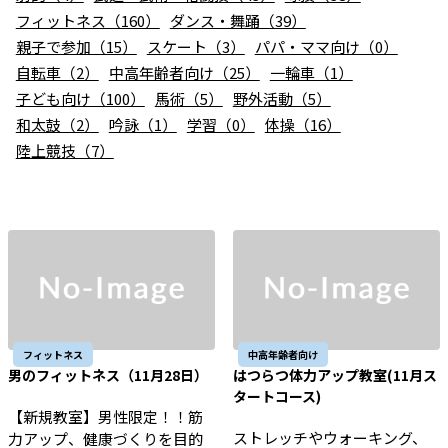
お知らせ
フィットネス（160）
ダンス・舞踊（39）
親子で参加（15）
スケート（3）
パパ・ママ向け（0）
個人情報の取り扱いに関する基本方針
特定商取引法に基づく表記
サイトマップ
自転車（2）
中高年齢者向け（25）
一輪車（1）
子ども向け（100）
馬術（5）
野外活動（5）
浜松スポーツ協会に関する
和太鼓（2）
吟詠（1）
お問い合わせはこちら
学習（0）
体操（16）
陸上競技（7）
053-411-8686
メールフォームでのお問い合わせ
教室・イベントに関するお問い合わせは、
各教室・イベントページの問い合わせ先までお願いいたします。
フィットネス
中高年齢者向け
男のフィットネス（11月28日）
はつらつ体力アップ教室(11月ス
タートコース)
【新規教室】男性限定！！筋
ストレッチやウォーキング、
力アップ、健康づくりを目的