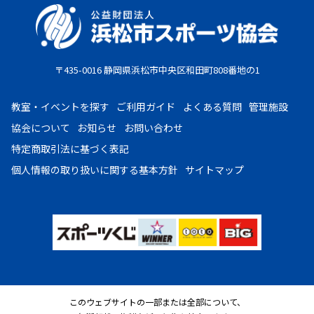
限が出された場合は、担当者までご相談ください。
お支払期限
・コンビニ払い：お申し込み後、7日以内にお申し込み時に
〒435-0016 静岡県浜松市中央区和田町808番地の1
選択したコンビニエンスストア店頭にてお支払いください。
・クレジットカード：お申し込み後、30日以内に課金となり
教室・イベントを探す
ご利用ガイド
よくある質問
管理施設
ます。
協会について
お知らせ
お問い合わせ
・現金払い：教室指定の場所(施設窓口、教室受付等)でお支
特定商取引法に基づく表記
払いください。
個人情報の取り扱いに
関する基本方針
サイトマップ
お申し込みについて
複数の教室・イベントを購入希望の場合は、大変お手数です
が、教室・イベントごとにご注文をお願いいたします。
教室・イベントごとに、受付方法が異なります。
抽選となっていない教室については、原則として先着順での
受付となります。受付期間終了後であっても、定員に達して
このウェブサイトの一部または全部について、