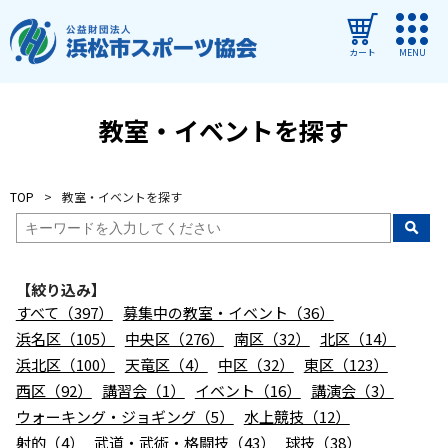
カート
MENU
ログイン
教室・イベントを探す
教室・イベントを探す
TOP
教室・イベントを探す
ご利用ガイド
よくある質問
【絞り込み】
協会について
すべて（397）
募集中の教室・イベント（36）
管理施設
浜名区（105）
中央区（276）
南区（32）
北区（14）
浜北区（100）
天竜区（4）
中区（32）
東区（123）
教室・イベントからのお知らせ
西区（92）
講習会（1）
イベント（16）
講演会（3）
浜松市民スポーツ祭
ウォーキング・ジョギング（5）
水上競技（12）
射的（4）
武道・武術・格闘技（43）
球技（38）