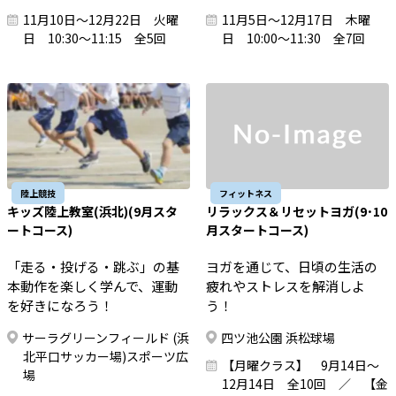
11月10日～12月22日 火曜
11月5日～12月17日 木曜
日 10:30～11:15 全5回
日 10:00～11:30 全7回
陸上競技
フィットネス
キッズ陸上教室(浜北)(9月スタ
リラックス＆リセットヨガ(9･10
ートコース)
月スタートコース)
「走る・投げる・跳ぶ」の基
ヨガを通じて、日頃の生活の
本動作を楽しく学んで、運動
疲れやストレスを解消しよ
を好きになろう！
う！
サーラグリーンフィールド (浜
四ツ池公園 浜松球場
北平口サッカー場)スポーツ広
【月曜クラス】 9月14日～
場
12月14日 全10回 ／ 【金