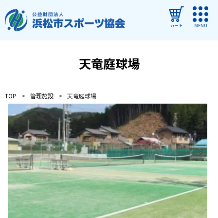
カート
MENU
ログイン
天竜庭球場
教室・イベントを探す
TOP
管理施設
天竜庭球場
ご利用ガイド
よくある質問
協会について
管理施設
教室・イベントからのお知らせ
浜松市民スポーツ祭