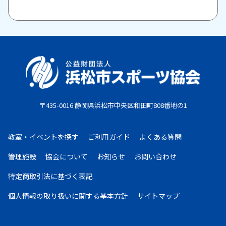
また、当方の瑕疵が発生した場合はキャンセルを受け
付けますので、お問い合わせください。
原則として、一旦納入された参加料・受講料は返金い
たしません。また、欠席等による参加料の返金は原則
としていたしません。教室期間中にケガ・病気等によ
り、医師から運動制限が出された場合は、担当者まで
ご相談ください。
〒435-0016 静岡県浜松市中央区和田町808番地の1
お支払期限
・コンビニ払い：お申し込み後、7日以内にお申し込
教室・イベントを探す
ご利用ガイド
よくある質問
み時に選択したコンビニエンスストア店頭にてお支払
いください。
管理施設
協会について
お知らせ
お問い合わせ
・クレジットカード：お申し込み後、30日以内に課
特定商取引法に基づく表記
金となります。
・現金払い：教室指定の場所(施設窓口、教室受付等)
個人情報の取り扱いに
関する基本方針
サイトマップ
でお支払いください。