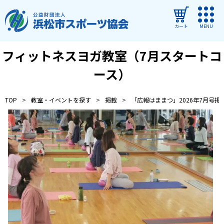
カート
MENU
フィットネスヨガ教室（7月スタートコ
ログイン
ース）
教室・イベントを探す
TOP
教室・イベントを探す
掲載
「広報はままつ」2026年7月号掲
ご利用ガイド
よくある質問
協会について
管理施設
教室・イベントからのお知らせ
浜松市民スポーツ祭