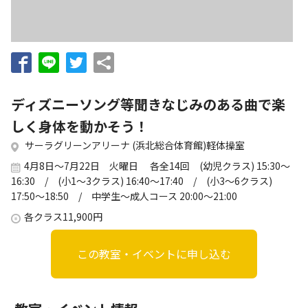
お知らせ
個人情報の取り扱いに関する基本方針
特定商取引法に基づく表記
サイトマップ
浜松スポーツ協会に関する
お問い合わせはこちら
ディズニーソング等聞きなじみのある曲で楽
053-411-8686
しく身体を動かそう！
サーラグリーンアリーナ (浜北総合体育館)軽体操室
メールフォームでのお問い合わせ
4月8日～7月22日 火曜日 各全14回 (幼児クラス) 15:30～
教室・イベントに関するお問い合わせは、
16:30 / (小1～3クラス) 16:40～17:40 / (小3～6クラス)
各教室・イベントページの問い合わせ先までお願いいたします。
17:50～18:50 / 中学生～成人コース 20:00～21:00
各クラス11,900円
この教室・イベントに申し込む