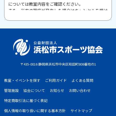
については教室内容をご確認ください。
また、当方の瑕疵が発生した場合はキャンセルを受け
付けますので、お問い合わせください。
原則として、一旦納入された参加料・受講料は返金い
たしません。また、欠席等による参加料の返金は原則
としていたしません。教室期間中にケガ・病気等によ
り、医師から運動制限が出された場合は、担当者まで
ご相談ください。
〒435-0016 静岡県浜松市中央区和田町808番地の1
お支払期限
・コンビニ払い：お申し込み後、7日以内にお申し込
教室・イベントを探す
ご利用ガイド
よくある質問
み時に選択したコンビニエンスストア店頭にてお支払
いください。
管理施設
協会について
お知らせ
お問い合わせ
・クレジットカード：お申し込み後、30日以内に課
特定商取引法に基づく表記
金となります。
・現金払い：教室指定の場所(施設窓口、教室受付等)
個人情報の取り扱いに
関する基本方針
サイトマップ