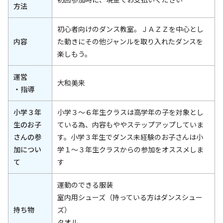
方法
初心者向けのダンス教室。ＪＡＺＺを中心とし
内容
た動きにその他ジャンルを取り入れたダンスを
楽しもう。
運営
大和美来
・指導
小学３年
小学３～６年生クラスは高学年の子を対象とし
生のお子
ている為、内容もややステップアップしていま
さんの参
す。小学３年生でダンス未経験のお子さんは小
加につい
学１～３年生クラスからの参加をオススメしま
て
す
運動のできる服装
室内用シューズ（持っている方はダンスシュー
持ち物
ズ）
タオル