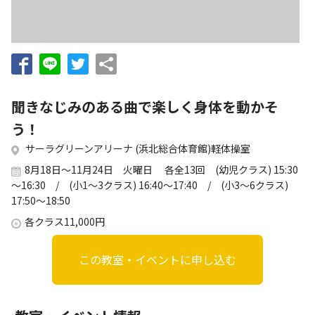
お知らせ
個人情報の取り扱いに関する基本方針
特定商取引法に基づく表記
サイトマップ
浜松スポーツ協会に関する
お問い合わせはこちら
聞きなじみのある曲で楽しく身体を動かそ
053-411-8686
う！
サーラグリーンアリーナ (浜北総合体育館)軽体操室
メールフォームでのお問い合わせ
8月18日～11月24日 火曜日 各全13回 (幼児クラス) 15:30
教室・イベントに関するお問い合わせは、
～16:30 / (小1～3クラス) 16:40～17:40 / (小3～6クラス)
各教室・イベントページの問い合わせ先までお願いいたします。
17:50～18:50
各クラス11,000円
この教室・イベントに申し込む