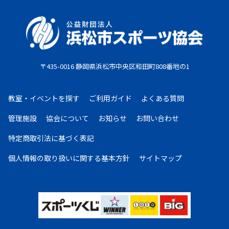
たしません。また、欠席等による参加料の返金は原則
としていたしません。教室期間中にケガ・病気等によ
り、医師から運動制限が出された場合は、担当者まで
ご相談ください。
〒435-0016 静岡県浜松市中央区和田町808番地の1
お支払期限
・コンビニ払い：お申し込み後、7日以内にお申し込
教室・イベントを探す
ご利用ガイド
よくある質問
み時に選択したコンビニエンスストア店頭にてお支払
いください。
管理施設
協会について
お知らせ
お問い合わせ
・クレジットカード：お申し込み後、30日以内に課
特定商取引法に基づく表記
金となります。
・現金払い：教室指定の場所(施設窓口、教室受付等)
個人情報の取り扱いに
関する基本方針
サイトマップ
でお支払いください。
お申し込みについて
複数の教室・イベントを購入希望の場合は、大変お手
数ですが、教室・イベントごとにご注文をお願いいた