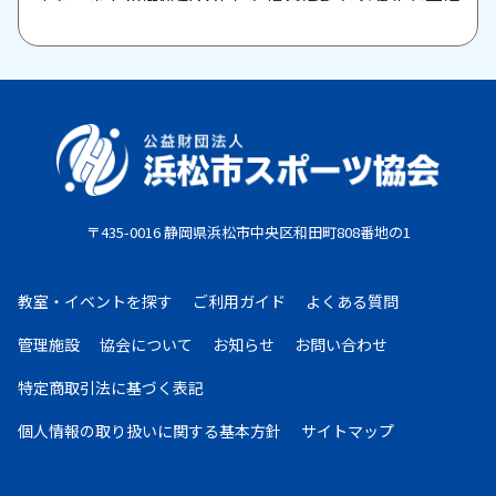
また、当方の瑕疵が発生した場合はキャンセルを受け
付けますので、お問い合わせください。
原則として、一旦納入された参加料・受講料は返金い
たしません。また、欠席等による参加料の返金は原則
としていたしません。教室期間中にケガ・病気等によ
り、医師から運動制限が出された場合は、担当者まで
ご相談ください。
〒435-0016 静岡県浜松市中央区和田町808番地の1
お支払期限
・コンビニ払い：お申し込み後、7日以内にお申し込
教室・イベントを探す
ご利用ガイド
よくある質問
み時に選択したコンビニエンスストア店頭にてお支払
いください。
管理施設
協会について
お知らせ
お問い合わせ
・クレジットカード：お申し込み後、30日以内に課
特定商取引法に基づく表記
金となります。
・現金払い：教室指定の場所(施設窓口、教室受付等)
個人情報の取り扱いに
関する基本方針
サイトマップ
でお支払いください。