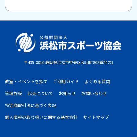
付けますので、お問い合わせください。
原則として、一旦納入された参加料・受講料は返金い
たしません。また、欠席等による参加料の返金は原則
としていたしません。教室期間中にケガ・病気等によ
り、医師から運動制限が出された場合は、担当者まで
ご相談ください。
〒435-0016 静岡県浜松市中央区和田町808番地の1
お支払期限
・コンビニ払い：お申し込み後、7日以内にお申し込
教室・イベントを探す
ご利用ガイド
よくある質問
み時に選択したコンビニエンスストア店頭にてお支払
いください。
管理施設
協会について
お知らせ
お問い合わせ
・クレジットカード：お申し込み後、30日以内に課
特定商取引法に基づく表記
金となります。
・現金払い：教室指定の場所(施設窓口、教室受付等)
個人情報の取り扱いに
関する基本方針
サイトマップ
でお支払いください。