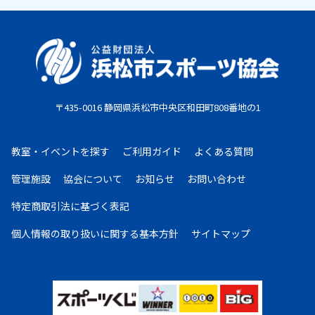
原則として、一旦納入された参加料・受講料は返金い
たしません。また、欠席等による参加料の返金は原則
としていたしません。教室期間中にケガ・病気等によ
り、医師から運動制限が出された場合は、担当者まで
ご相談ください。
〒435-0016 静岡県浜松市中央区和田町808番地の1
お支払期限
・コンビニ払い：お申し込み後、7日以内にお申し込
教室・イベントを探す
ご利用ガイド
よくある質問
み時に選択したコンビニエンスストア店頭にてお支払
いください。
管理施設
協会について
お知らせ
お問い合わせ
・クレジットカード：お申し込み後、30日以内に課
特定商取引法に基づく表記
金となります。
・現金払い：教室指定の場所(施設窓口、教室受付等)
個人情報の取り扱いに
関する基本方針
サイトマップ
でお支払いください。
お申し込みについて
複数の教室・イベントを購入希望の場合は、大変お手