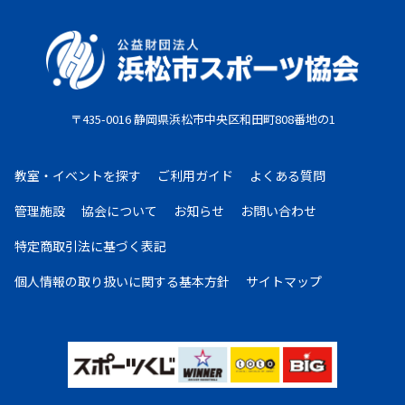
たしません。また、欠席等による参加料の返金は原則
としていたしません。教室期間中にケガ・病気等によ
り、医師から運動制限が出された場合は、担当者まで
ご相談ください。
〒435-0016 静岡県浜松市中央区和田町808番地の1
お支払期限
・コンビニ払い：お申し込み後、7日以内にお申し込
教室・イベントを探す
ご利用ガイド
よくある質問
み時に選択したコンビニエンスストア店頭にてお支払
いください。
管理施設
協会について
お知らせ
お問い合わせ
・クレジットカード：お申し込み後、30日以内に課
特定商取引法に基づく表記
金となります。
・現金払い：教室指定の場所(施設窓口、教室受付等)
個人情報の取り扱いに
関する基本方針
サイトマップ
でお支払いください。
お申し込みについて
複数の教室・イベントを購入希望の場合は、大変お手
数ですが、教室・イベントごとにご注文をお願いいた