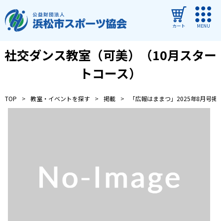
カート
MENU
社交ダンス教室（可美）（10月スター
ログイン
トコース）
教室・イベントを探す
TOP
教室・イベントを探す
掲載
「広報はままつ」2025年8月号掲
ご利用ガイド
よくある質問
協会について
管理施設
教室・イベントからのお知らせ
浜松市民スポーツ祭