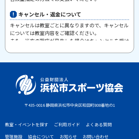
キャンセル・返金について
キャンセルは教室ごとに異なりますので、キャンセル
については教室内容をご確認ください。
また、当方の瑕疵が発生した場合はキャンセルを受け
付けますので、お問い合わせください。
原則として、一旦納入された参加料・受講料は返金い
たしません。また、欠席等による参加料の返金は原則
としていたしません。教室期間中にケガ・病気等によ
り、医師から運動制限が出された場合は、担当者まで
ご相談ください。
〒435-0016 静岡県浜松市中央区和田町808番地の1
お支払期限
・コンビニ払い：お申し込み後、7日以内にお申し込
教室・イベントを探す
ご利用ガイド
よくある質問
み時に選択したコンビニエンスストア店頭にてお支払
いください。
管理施設
協会について
お知らせ
お問い合わせ