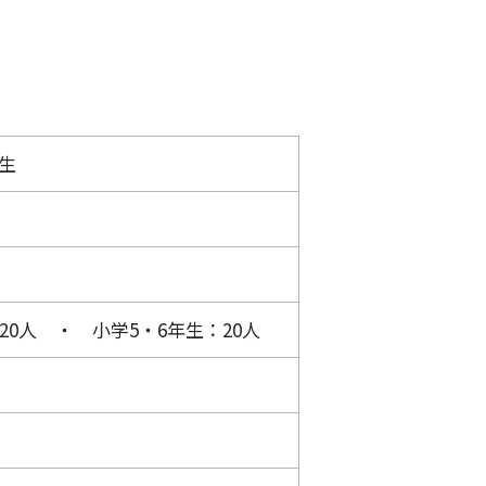
生
0人 ・ 小学5・6年生：20人