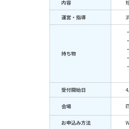
内容
運営
・指導
持ち物
受付
開始日
会場
お申込み
方法