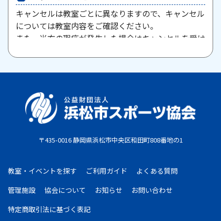
キャンセルは教室ごとに異なりますので、キャンセル
については教室内容をご確認ください。
また、当方の瑕疵が発生した場合はキャンセルを受け
付けますので、お問い合わせください。
原則として、一旦納入された参加料・受講料は返金い
たしません。また、欠席等による参加料の返金は原則
としていたしません。教室期間中にケガ・病気等によ
り、医師から運動制限が出された場合は、担当者まで
ご相談ください。
〒435-0016 静岡県浜松市中央区和田町808番地の1
お支払期限
・コンビニ払い：お申し込み後、7日以内にお申し込
教室・イベントを探す
ご利用ガイド
よくある質問
み時に選択したコンビニエンスストア店頭にてお支払
いください。
管理施設
協会について
お知らせ
お問い合わせ
・クレジットカード：お申し込み後、30日以内に課
特定商取引法に基づく表記
金となります。