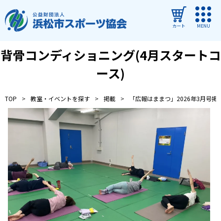
カート
MENU
背骨コンディショニング(4月スタートコ
ログイン
ース)
教室・イベントを探す
TOP
教室・イベントを探す
掲載
「広報はままつ」2026年3月号掲
ご利用ガイド
よくある質問
協会について
管理施設
教室・イベントからのお知らせ
浜松市民スポーツ祭