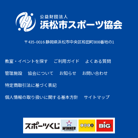
原則として、一旦納入された参加料・受講料は返金い
たしません。また、欠席等による参加料の返金は原則
としていたしません。教室期間中にケガ・病気等によ
り、医師から運動制限が出された場合は、担当者まで
ご相談ください。
〒435-0016 静岡県浜松市中央区和田町808番地の1
お支払期限
・コンビニ払い：お申し込み後、7日以内にお申し込
教室・イベントを探す
ご利用ガイド
よくある質問
み時に選択したコンビニエンスストア店頭にてお支払
いください。
管理施設
協会について
お知らせ
お問い合わせ
・クレジットカード：お申し込み後、30日以内に課
特定商取引法に基づく表記
金となります。
・現金払い：教室指定の場所(施設窓口、教室受付等)
個人情報の取り扱いに
関する基本方針
サイトマップ
でお支払いください。
お申し込みについて
複数の教室・イベントを購入希望の場合は、大変お手