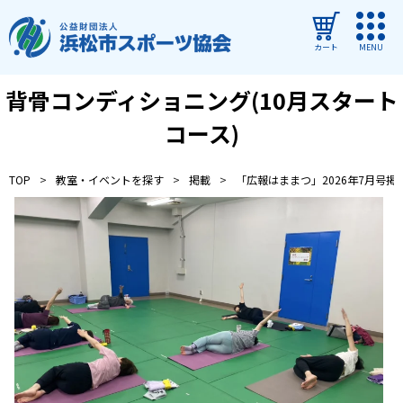
カート
MENU
背骨コンディショニング(10月スタート
ログイン
コース)
教室・イベントを探す
TOP
教室・イベントを探す
掲載
「広報はままつ」2026年7月号掲
ご利用ガイド
よくある質問
協会について
管理施設
教室・イベントからのお知らせ
浜松市民スポーツ祭