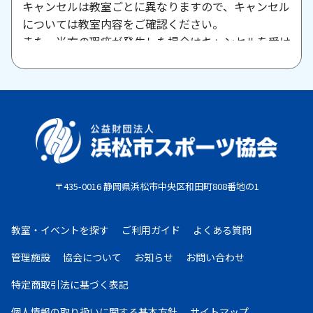
キャンセルは教室ごとに異なりますので、キャンセル
については教室内容をご確認ください。
また、当方の瑕疵が発生した場合はキャンセルを受け
付けますので、お問い合わせください。
原則として、一旦納入された参加料・受講料は返金い
たしません。また、欠席等による参加料の返金は原則
としていたしません。教室期間中にケガ・病気等によ
り、医師から運動制限が出された場合は、担当者まで
ご相談ください。
〒435-0016 静岡県浜松市中央区和田町808番地の1
お支払期限
・コンビニ払い：お申し込み後、7日以内にお申し込
教室・イベントを探す
ご利用ガイド
よくある質問
み時に選択したコンビニエンスストア店頭にてお支払
いください。
管理施設
協会について
お知らせ
お問い合わせ
・クレジットカード：お申し込み後、30日以内に課
特定商取引法に基づく表記
金となります。
・現金払い：教室指定の場所(施設窓口、教室受付等)
個人情報の取り扱いに
関する基本方針
サイトマップ