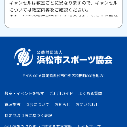
キャンセルは教室ごとに異なりますので、キャンセル
については教室内容をご確認ください。
また、当方の瑕疵が発生した場合はキャンセルを受け
付けますので、お問い合わせください。
原則として、一旦納入された参加料・受講料は返金い
たしません。また、欠席等による参加料の返金は原則
としていたしません。教室期間中にケガ・病気等によ
り、医師から運動制限が出された場合は、担当者まで
ご相談ください。
〒435-0016 静岡県浜松市中央区和田町808番地の1
お支払期限
・コンビニ払い：お申し込み後、7日以内にお申し込
教室・イベントを探す
ご利用ガイド
よくある質問
み時に選択したコンビニエンスストア店頭にてお支払
いください。
管理施設
協会について
お知らせ
お問い合わせ
・クレジットカード：お申し込み後、30日以内に課
特定商取引法に基づく表記
金となります。
・現金払い：教室指定の場所(施設窓口、教室受付等)
個人情報の取り扱いに
関する基本方針
サイトマップ