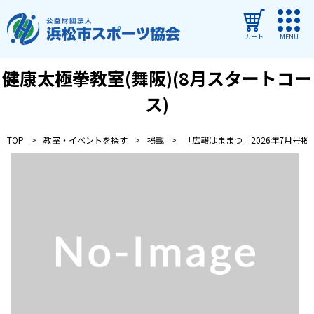
カート
MENU
健康太極拳教室(舞阪)(8月スタートコー
ログイン
ス)
教室・イベントを探す
TOP
教室・イベントを探す
掲載
「広報はままつ」2026年7月号掲
ご利用ガイド
よくある質問
協会について
管理施設
教室・イベントからのお知らせ
浜松市民スポーツ祭