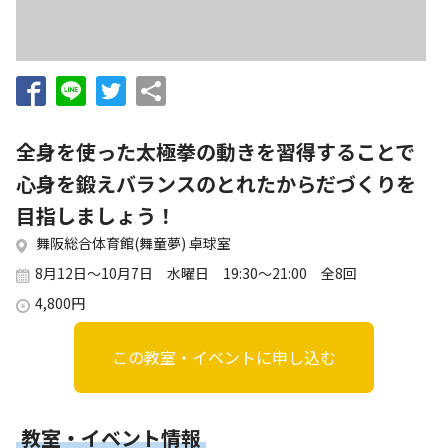
お知らせ
個人情報の取り扱いに関する基本方針
特定商取引法に基づく表記
サイトマップ
浜松スポーツ協会に関する
お問い合わせはこちら
全身を使った太極拳の動きを習得することで
053-411-8686
心身を鍛えバランスのとれたからだづくりを
目指しましょう！
メールフォームでのお問い合わせ
舞阪総合体育館(舞童夢) 卓球室
教室・イベントに関するお問い合わせは、
8月12日～10月7日 水曜日 19:30～21:00 全8回
各教室・イベントページの問い合わせ先までお願いいたします。
4,800円
この教室・イベントに申し込む
教室・イベント情報