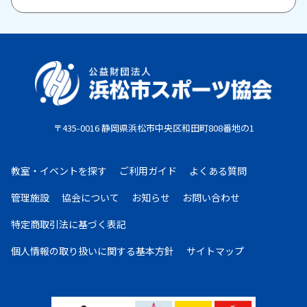
付けますので、お問い合わせください。
原則として、一旦納入された参加料・受講料は返金い
たしません。また、欠席等による参加料の返金は原則
としていたしません。教室期間中にケガ・病気等によ
り、医師から運動制限が出された場合は、担当者まで
ご相談ください。
〒435-0016 静岡県浜松市中央区和田町808番地の1
お支払期限
・コンビニ払い：お申し込み後、7日以内にお申し込
教室・イベントを探す
ご利用ガイド
よくある質問
み時に選択したコンビニエンスストア店頭にてお支払
いください。
管理施設
協会について
お知らせ
お問い合わせ
・クレジットカード：お申し込み後、30日以内に課
特定商取引法に基づく表記
金となります。
・現金払い：教室指定の場所(施設窓口、教室受付等)
個人情報の取り扱いに
関する基本方針
サイトマップ
でお支払いください。
お申し込みについて