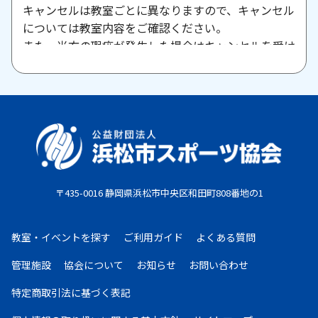
キャンセルは教室ごとに異なりますので、キャンセル
については教室内容をご確認ください。
また、当方の瑕疵が発生した場合はキャンセルを受け
付けますので、お問い合わせください。
原則として、一旦納入された参加料・受講料は返金い
たしません。また、欠席等による参加料の返金は原則
としていたしません。教室期間中にケガ・病気等によ
り、医師から運動制限が出された場合は、担当者まで
ご相談ください。
〒435-0016 静岡県浜松市中央区和田町808番地の1
お支払期限
・コンビニ払い：お申し込み後、7日以内にお申し込
教室・イベントを探す
ご利用ガイド
よくある質問
み時に選択したコンビニエンスストア店頭にてお支払
いください。
管理施設
協会について
お知らせ
お問い合わせ
・クレジットカード：お申し込み後、30日以内に課
特定商取引法に基づく表記
金となります。