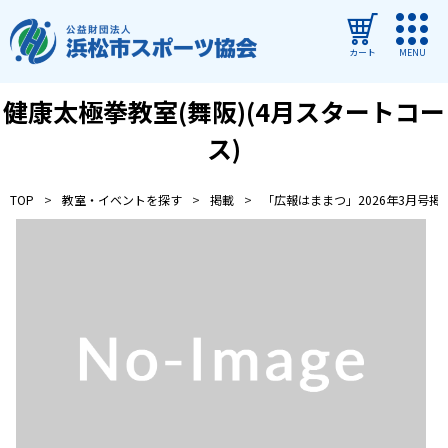
カート
MENU
健康太極拳教室(舞阪)(4月スタートコー
ログイン
ス)
教室・イベントを探す
TOP
教室・イベントを探す
掲載
「広報はままつ」2026年3月号掲
ご利用ガイド
よくある質問
協会について
管理施設
教室・イベントからのお知らせ
浜松市民スポーツ祭