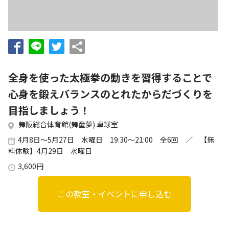
お知らせ
個人情報の取り扱いに関する基本方針
特定商取引法に基づく表記
サイトマップ
浜松スポーツ協会に関する
お問い合わせはこちら
全身を使った太極拳の動きを習得することで
053-411-8686
心身を鍛えバランスのとれたからだづくりを
目指しましょう！
メールフォームでのお問い合わせ
舞阪総合体育館(舞童夢) 卓球室
教室・イベントに関するお問い合わせは、
4月8日～5月27日 水曜日 19:30～21:00 全6回 ／ 【無
各教室・イベントページの問い合わせ先までお願いいたします。
料体験】4月29日 水曜日
3,600円
この教室・イベントに申し込む