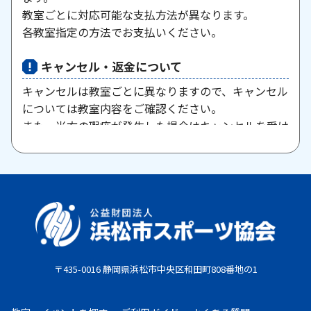
教室ごとに対応可能な支払方法が異なります。
各教室指定の方法でお支払いください。
キャンセル・返金について
キャンセルは教室ごとに異なりますので、キャンセル
については教室内容をご確認ください。
また、当方の瑕疵が発生した場合はキャンセルを受け
付けますので、お問い合わせください。
原則として、一旦納入された参加料・受講料は返金い
たしません。また、欠席等による参加料の返金は原則
としていたしません。教室期間中にケガ・病気等によ
り、医師から運動制限が出された場合は、担当者まで
ご相談ください。
〒435-0016 静岡県浜松市中央区和田町808番地の1
お支払期限
・コンビニ払い：お申し込み後、7日以内にお申し込