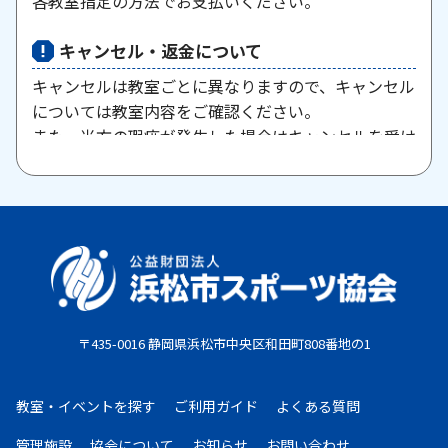
各教室指定の方法でお支払いください。
キャンセル・返金について
キャンセルは教室ごとに異なりますので、キャンセル
については教室内容をご確認ください。
また、当方の瑕疵が発生した場合はキャンセルを受け
付けますので、お問い合わせください。
原則として、一旦納入された参加料・受講料は返金い
たしません。また、欠席等による参加料の返金は原則
としていたしません。教室期間中にケガ・病気等によ
り、医師から運動制限が出された場合は、担当者まで
ご相談ください。
〒435-0016 静岡県浜松市中央区和田町808番地の1
お支払期限
・コンビニ払い：お申し込み後、7日以内にお申し込
教室・イベントを探す
ご利用ガイド
よくある質問
み時に選択したコンビニエンスストア店頭にてお支払
いください。
管理施設
協会について
お知らせ
お問い合わせ