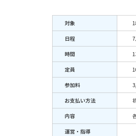
対象
日程
時間
1
定員
1
参加料
3
お支払い
方法
内容
運営
・指導