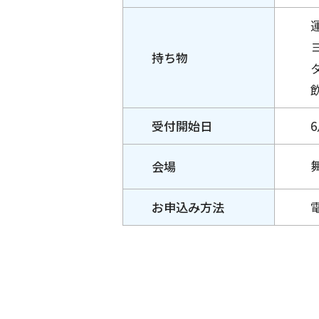
持ち物
受付
開始日
会場
お申込み
方法