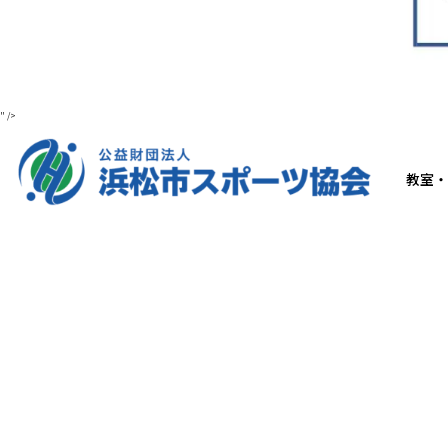
" />
教室・