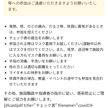
お知らせ
等への参加はご遠慮いただきますようお願いいたし
ます。
個人情報の取り扱いに関する基本方針
特定商取引法に基づく表記
サイトマップ
浜松スポーツ協会に関する
発熱、咳、のどの痛み、だるさ等、体調に異常があるとき
お問い合わせはこちら
は、参加を控えてください
チェック表の提出をお願いします
053-411-8686
参加される際はマスク着用でお越しください(運動中以外
はマスクを付けてください。また、見学、送迎等で施設内
メールフォームでのお問い合わせ
に入る方もマスク着用をお願いします)
手指の消毒、手洗いをお願いします
教室・イベントに関するお問い合わせは、
他の方とは適切な距離をとってください
各教室・イベントページの問い合わせ先までお願いいたします。
マイタオルの持参をお願いします
体調不良の場合、教室・イベントの途中でも参加を見合わ
せていただきます
その他、施設職員や指導者の指示に従い、感染防止にご理
解とご協力をお願いします。
[dlcardpdf title="チェック表" filename="covid19-