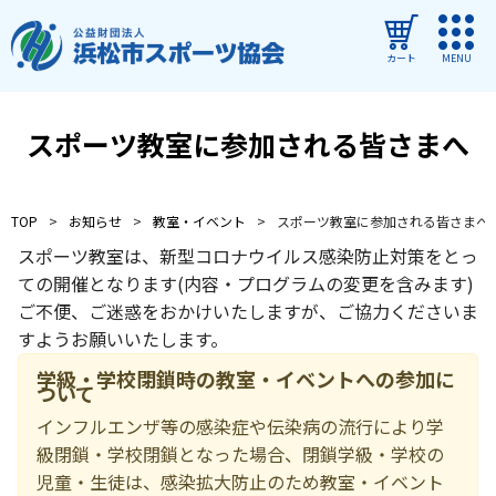
カート
MENU
ログイン
スポーツ教室に参加される皆さまへ
教室・イベントを探す
TOP
お知らせ
教室・イベント
スポーツ教室に参加される皆さまへ
ご利用ガイド
スポーツ教室は、新型コロナウイルス感染防止対策をとっ
よくある質問
ての開催となります(内容・プログラムの変更を含みます)
ご不便、ご迷惑をおかけいたしますが、ご協力くださいま
協会について
すようお願いいたします。
管理施設
学級・学校閉鎖時の教室・イベントへの参加に
ついて
教室・イベントからのお知らせ
インフルエンザ等の感染症や伝染病の流行により学
級閉鎖・学校閉鎖となった場合、閉鎖学級・学校の
浜松市民スポーツ祭
児童・生徒は、感染拡大防止のため教室・イベント