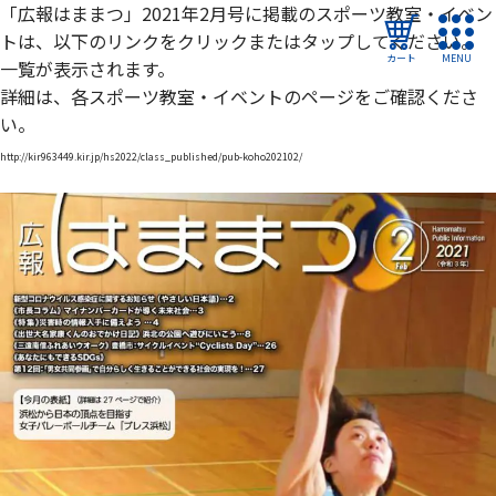
「広報はままつ」2021年2月号に掲載のスポーツ教室・イベン
トは、以下のリンクをクリックまたはタップしてください。
カート
MENU
一覧が表示されます。
詳細は、各スポーツ教室・イベントのページをご確認くださ
ログイン
い。
http://kir963449.kir.jp/hs2022/class_published/pub-koho202102/
教室・イベントを探す
ご利用ガイド
よくある質問
協会について
管理施設
教室・イベントからのお知らせ
浜松市民スポーツ祭