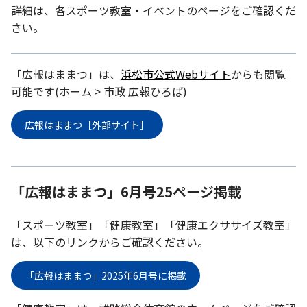
お知らせ
詳細は、各スポーツ教室・イベントのページをご確認くだ
さい。
個人情報の取り扱いに関する基本方針
特定商取引法に基づく表記
サイトマップ
浜松スポーツ協会に関する
「広報はままつ」は、
浜松市公式Webサイト
からも閲覧
お問い合わせはこちら
可能です(ホーム > 市政 広報ひろば)
053-411-8686
広報はままつ［外部サイト］
メールフォームでのお問い合わせ
教室・イベントに関するお問い合わせは、
「広報はままつ」6月号25ページ掲載
各教室・イベントページの問い合わせ先までお願いいたします。
「スポーツ教室」「健康教室」「健康エクササイズ教室」
は、以下のリンクからご確認ください。
「広報はままつ」2025年6月号に掲載