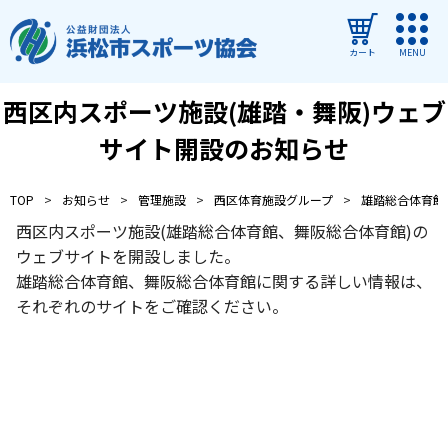
カート
MENU
西区内スポーツ施設(雄踏・舞阪)ウェブ
ログイン
サイト開設のお知らせ
教室・イベントを探す
TOP
お知らせ
管理施設
西区体育施設グループ
雄踏総合体育館
ご利用ガイド
西区内スポーツ施設(雄踏総合体育館、舞阪総合体育館)の
よくある質問
ウェブサイトを開設しました。
雄踏総合体育館、舞阪総合体育館に関する詳しい情報は、
協会について
それぞれのサイトをご確認ください。
管理施設
トップページ
教室・イベントからのお知らせ
浜松市民スポーツ祭