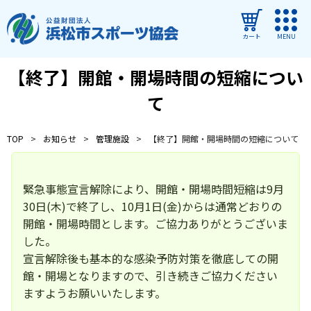
カート
MENU
【終了】開館・開場時間の短縮につい
ログイン
て
教室・イベントを探す
TOP
お知らせ
管理施設
【終了】開館・開場時間の短縮について
ご利用ガイド
よくある質問
緊急事態宣言解除により、開館・開場時間短縮は9月
協会について
30日(木)で終了し、10月1日(金)からは通常どおりの
開館・開場時間とします。ご協力ありがとうございま
管理施設
した。
宣言解除後も基本的な感染予防対策を徹底しての開
教室・イベントからのお知らせ
館・開場となりますので、引き続きご協力ください
浜松市民スポーツ祭
ますようお願いいたします。