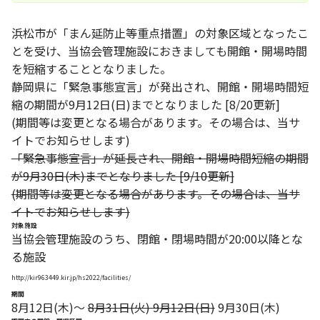
お知らせ
浜松市が「まん延防止等重点措置」の対象区域となったこ
個人情報の取り扱いに関する基本方針
特定商取引法に基づく表記
サイトマップ
とを受け、当協会管理施設におきましても開館・開場時間
を短縮することとなりました。
浜松スポーツ協会に関する
静岡県に「緊急事態宣言」が発出され、開館・開場時間短
お問い合わせはこちら
縮の期間が9月12日(日)までとなりました [8/20更新]
(期間等は変更となる場合があります。その場合は、当サ
053-411-8686
イトでお知らせします)
メールフォームでのお問い合わせ
「緊急事態宣言」が延長され、開館・開場時間短縮の期間
が9月30日(木)までとなりました [9/10更新]
教室・イベントに関するお問い合わせは、
(期間等は変更となる場合があります。その場合は、当サ
各教室・イベントページの問い合わせ先までお願いいたします。
イトでお知らせします)
対象施設
当協会管理施設のうち、閉館・閉場時間が20:00以降とな
る施設
http://kir963449.kir.jp/hs2022/facilities/
期間
8月12日(木)～
8月31日(火) 9月12日(日)
9月30日(木)