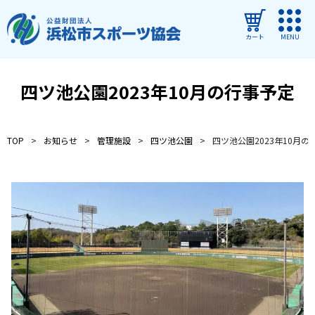
カート
MENU
ログイン
四ツ池公園2023年10月の行事予定
教室・イベントを探す
TOP
お知らせ
管理施設
四ツ池公園
四ツ池公園2023年10月の
ご利用ガイド
よくある質問
協会について
管理施設
教室・イベントからのお知らせ
浜松市民スポーツ祭