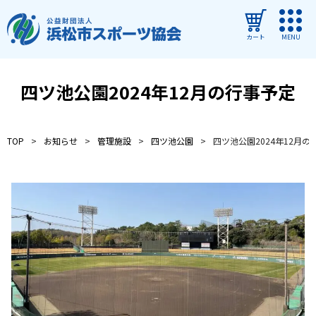
カート
MENU
ログイン
四ツ池公園2024年12月の行事予定
教室・イベントを探す
TOP
お知らせ
管理施設
四ツ池公園
四ツ池公園2024年12月の
ご利用ガイド
よくある質問
協会について
管理施設
教室・イベントからのお知らせ
浜松市民スポーツ祭