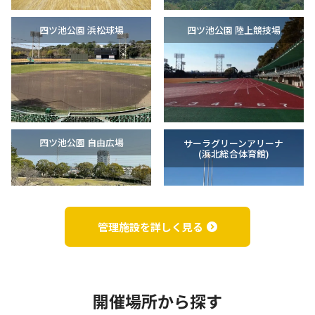
四ツ池公園 浜松球場
四ツ池公園 陸上競技場
四ツ池公園 自由広場
サーラグリーンアリーナ
(浜北総合体育館)
管理施設を詳しく見る
明神池運動公園
サーラグリーンフィールド
（浜北球場）
(浜北平口サッカー場)
開催場所から探す