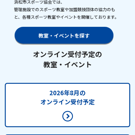
浜松市スポーツ協会では、
お知らせ
管理施設でのスポーツ教室や加盟競技団体の協力のも
と、各種スポーツ教室やイベントを開催しております。
個人情報の取り扱いに関する基本方針
特定商取引法に基づく表記
サイトマップ
浜松スポーツ協会に関する
教室・イベントを探す
お問い合わせはこちら
053-411-8686
オンライン受付予定の
教室・イベント
メールフォームでのお問い合わせ
教室・イベントに関するお問い合わせは、
各教室・イベントページの問い合わせ先までお願いいたします。
2026年8月の
オンライン受付予定