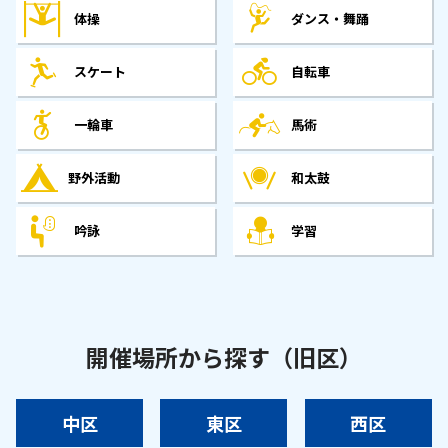
体操
ダンス・舞踊
スケート
自転車
一輪車
馬術
野外活動
和太鼓
吟詠
学習
開催場所から探す（旧区）
中区
東区
西区