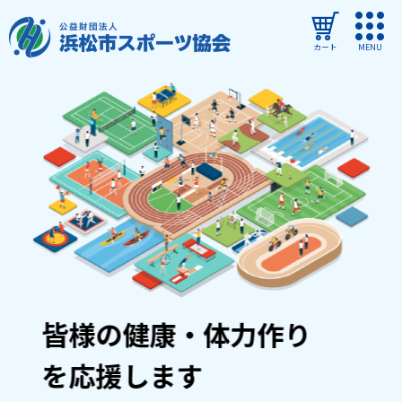
カート
MENU
ログイン
教室・イベントを探す
ご利用ガイド
よくある質問
協会について
管理施設
皆様の健康・体力作り
教室・イベントからのお知らせ
を応援します
浜松市民スポーツ祭