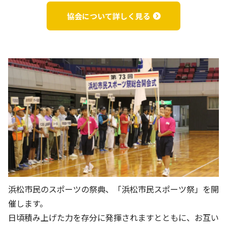
協会について詳しく見る
天竜川運動公園
天竜川大平運動公園
高薗ゲートボール場
雄踏総合体育館
浜松市民のスポーツの祭典、「浜松市民スポーツ祭」を開
催します。
雄踏グラウンド
馬郡運動広場
日頃積み上げた力を存分に発揮されますとともに、お互い