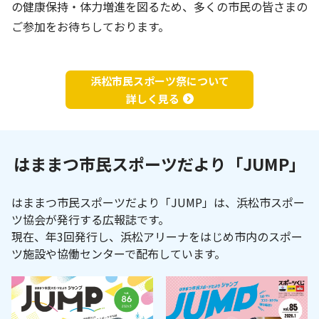
の健康保持・体力増進を図るため、多くの市民の皆さまの
ご参加をお待ちしております。
浜松市民スポーツ祭について
詳しく見る
乙女園グラウンド
舞阪総合体育館
(舞童夢)
はままつ市民スポーツだより「JUMP」
はままつ市民スポーツだより「JUMP」は、浜松市スポー
天竜体育館
船明ダム運動公園
ツ協会が発行する広報誌です。
現在、年3回発行し、浜松アリーナをはじめ市内のスポー
ツ施設や協働センターで配布しています。