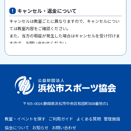
キャンセル・返金について
キャンセルは教室ごとに異なりますので、キャンセルについ
ては教室内容をご確認ください。
また、当方の瑕疵が発生した場合はキャンセルを受け付けま
すので、お問い合わせください。
原則として、一旦納入された参加料・受講料は返金いたしま
せん。また、欠席等による参加料の返金は原則としていたし
ません。教室期間中にケガ・病気等により、医師から運動制
限が出された場合は、担当者までご相談ください。
お支払期限
・コンビニ払い：お申し込み後、7日以内にお申し込み時に
〒435-0016 静岡県浜松市中央区和田町808番地の1
選択したコンビニエンスストア店頭にてお支払いください。
・クレジットカード：お申し込み後、30日以内に課金となり
教室・イベントを探す
ご利用ガイド
よくある質問
管理施設
ます。
協会について
お知らせ
お問い合わせ