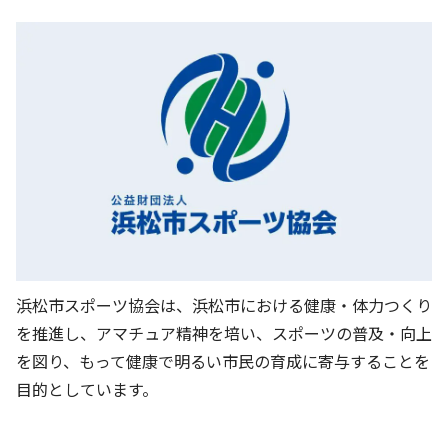
明神池運動公園（庭球場）
サンライフ浜北
浜北武道館
浜北体育館
浜松市スポーツ協会は、浜松市における健康・体力つくり
を推進し、アマチュア精神を培い、スポーツの普及・向上
を図り、もって健康で明るい市民の育成に寄与することを
目的としています。
梔池緑地
御馬ヶ池緑地