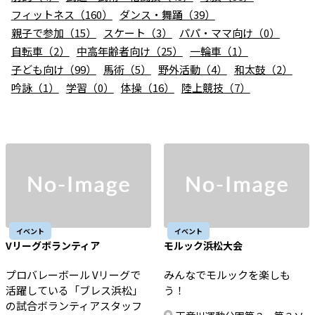
お知らせ
フィットネス（160）
ダンス・舞踊（39）
親子で参加（15）
スケート（3）
パパ・ママ向け（0）
個人情報の取り扱いに関する基本方針
特定商取引法に基づく表記
サイトマップ
自転車（2）
中高年齢者向け（25）
一輪車（1）
子ども向け（99）
馬術（5）
野外活動（4）
和太鼓（2）
浜松スポーツ協会に関する
お問い合わせはこちら
吟詠（1）
学習（0）
体操（16）
陸上競技（7）
053-411-8686
メールフォームでのお問い合わせ
教室・イベントに関するお問い合わせは、
各教室・イベントページの問い合わせ先までお願いいたします。
イベント
イベント
Vリーグボランティア
モルック浜松大会
プロバレーボール Vリーグで
みんなでモルックを楽しも
活躍している「ブレス浜松」
う！
の試合ボランティアスタッフ