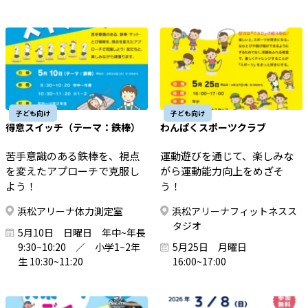
子ども向け
子ども向け
得意スイッチ（テーマ：鉄棒）
わんぱくスポーツクラブ
苦手意識のある鉄棒を、視点
運動遊びを通じて、楽しみな
を変えたアプローチで克服し
がら運動能力向上をめざそ
よう！
う！
浜松アリーナ体力測定室
浜松アリーナフィットネスス
タジオ
5月10日 日曜日 年中~年長
9:30~10:20 ／ 小学1~2年
5月25日 月曜日
生 10:30~11:20
16:00~17:00