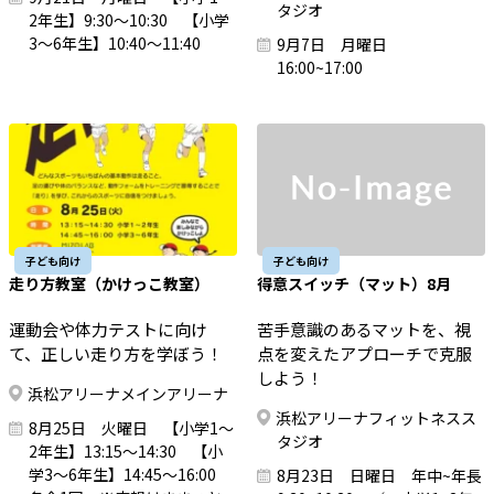
タジオ
2年生】9:30～10:30 【小学
3～6年生】10:40～11:40
9月7日 月曜日
16:00~17:00
子ども向け
子ども向け
走り方教室（かけっこ教室）
得意スイッチ（マット）8月
運動会や体力テストに向け
苦手意識のあるマットを、視
て、正しい走り方を学ぼう！
点を変えたアプローチで克服
しよう！
浜松アリーナメインアリーナ
浜松アリーナフィットネスス
8月25日 火曜日 【小学1～
タジオ
2年生】13:15～14:30 【小
学3～6年生】14:45～16:00
8月23日 日曜日 年中~年長