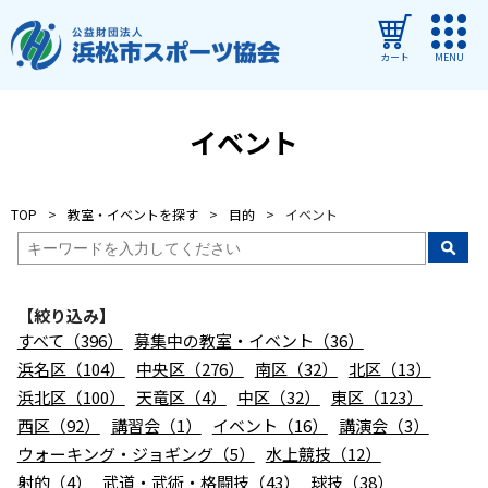
カート
MENU
ログイン
イベント
教室・イベントを探す
TOP
教室・イベントを探す
目的
イベント
ご利用ガイド
よくある質問
【絞り込み】
協会について
すべて（396）
募集中の教室・イベント（36）
管理施設
浜名区（104）
中央区（276）
南区（32）
北区（13）
浜北区（100）
天竜区（4）
中区（32）
東区（123）
教室・イベントからのお知らせ
西区（92）
講習会（1）
イベント（16）
講演会（3）
浜松市民スポーツ祭
ウォーキング・ジョギング（5）
水上競技（12）
射的（4）
武道・武術・格闘技（43）
球技（38）