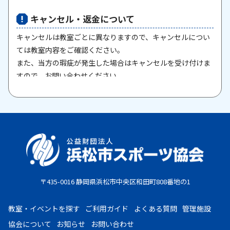
キャンセル・返金について
キャンセルは教室ごとに異なりますので、キャンセルについ
ては教室内容をご確認ください。
また、当方の瑕疵が発生した場合はキャンセルを受け付けま
すので、お問い合わせください。
原則として、一旦納入された参加料・受講料は返金いたしま
せん。また、欠席等による参加料の返金は原則としていたし
ません。教室期間中にケガ・病気等により、医師から運動制
限が出された場合は、担当者までご相談ください。
お支払期限
・コンビニ払い：お申し込み後、7日以内にお申し込み時に
〒435-0016 静岡県浜松市中央区和田町808番地の1
選択したコンビニエンスストア店頭にてお支払いください。
・クレジットカード：お申し込み後、30日以内に課金となり
教室・イベントを探す
ご利用ガイド
よくある質問
管理施設
ます。
協会について
お知らせ
お問い合わせ