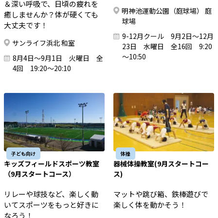
＆深い呼吸で、日頃の疲れを
明神池運動公園（庭球場） 庭
癒しませんか？体が硬くても
球場
大丈夫です！
9-12月クール 9月2日～12月
サンライフ浜北 和室
23日 水曜日 全16回 9:20
～10:50
8月4日～9月1日 火曜日 全
4回 19:20～20:10
子ども向け
体操
キッズフィールドスポーツ教室
器械体操教室(9月スタートコー
（9月スタートコース）
ス)
リレーや球技など、楽しく動
マットや跳び箱、鉄棒遊びで
いてスポーツをもっと好きに
楽しく体を動かそう！
なろう！