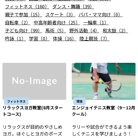
お知らせ
フィットネス（160）
ダンス・舞踊（39）
親子で参加（15）
スケート（3）
パパ・ママ向け（0）
個人情報の取り扱いに関する基本方針
特定商取引法に基づく表記
サイトマップ
自転車（2）
中高年齢者向け（25）
一輪車（1）
子ども向け（99）
馬術（5）
野外活動（4）
和太鼓（2）
浜松スポーツ協会に関する
吟詠（1）
学習（0）
お問い合わせはこちら
体操（16）
陸上競技（7）
053-411-8686
メールフォームでのお問い合わせ
教室・イベントに関するお問い合わせは、
各教室・イベントページの問い合わせ先までお願いいたします。
フィットネス
球技
リラックスヨガ教室(8月スター
エンジョイテニス教室（9－12月
トコース)
クール）
リラックスが目的のやさしめ
ラリーや試合ができるよう楽
ヨガ。ほぐしとヨガのポーズ
しくテニスを学びましょう！