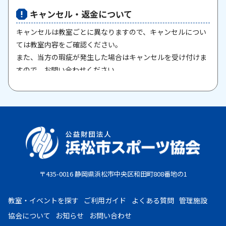
キャンセル・返金について
キャンセルは教室ごとに異なりますので、キャンセルについ
ては教室内容をご確認ください。
また、当方の瑕疵が発生した場合はキャンセルを受け付けま
すので、お問い合わせください。
原則として、一旦納入された参加料・受講料は返金いたしま
せん。また、欠席等による参加料の返金は原則としていたし
ません。教室期間中にケガ・病気等により、医師から運動制
限が出された場合は、担当者までご相談ください。
お支払期限
・コンビニ払い：お申し込み後、7日以内にお申し込み時に
〒435-0016 静岡県浜松市中央区和田町808番地の1
選択したコンビニエンスストア店頭にてお支払いください。
・クレジットカード：お申し込み後、30日以内に課金となり
教室・イベントを探す
ご利用ガイド
よくある質問
管理施設
ます。
協会について
お知らせ
お問い合わせ
・現金払い：教室指定の場所(施設窓口、教室受付等)でお支