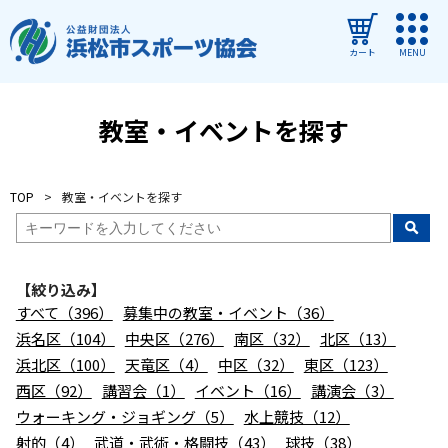
カート
MENU
ログイン
教室・イベントを探す
教室・イベントを探す
TOP
教室・イベントを探す
ご利用ガイド
よくある質問
【絞り込み】
協会について
すべて（396）
募集中の教室・イベント（36）
管理施設
浜名区（104）
中央区（276）
南区（32）
北区（13）
浜北区（100）
天竜区（4）
中区（32）
東区（123）
教室・イベントからのお知らせ
西区（92）
講習会（1）
イベント（16）
講演会（3）
浜松市民スポーツ祭
ウォーキング・ジョギング（5）
水上競技（12）
射的（4）
武道・武術・格闘技（43）
球技（38）