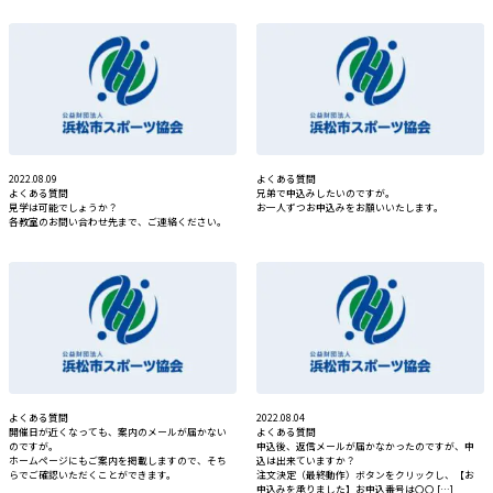
お知らせ
個人情報の取り扱いに関する基本方針
特定商取引法に基づく表記
サイトマップ
浜松スポーツ協会に関する
お問い合わせはこちら
2022.08.09
よくある質問
053-411-8686
よくある質問
兄弟で申込みしたいのですが。
見学は可能でしょうか？
お一人ずつお申込みをお願いいたします。
各教室のお問い合わせ先まで、ご連絡ください。
メールフォームでのお問い合わせ
教室・イベントに関するお問い合わせは、
各教室・イベントページの問い合わせ先までお願いいたします。
よくある質問
2022.08.04
開催日が近くなっても、案内のメールが届かない
よくある質問
のですが。
申込後、返信メールが届かなかったのですが、申
ホームページにもご案内を掲載しますので、そち
込は出来ていますか？
らでご確認いただくことができます。
注文決定（最終動作）ボタンをクリックし、【お
申込みを承りました】お申込番号は〇〇 […]