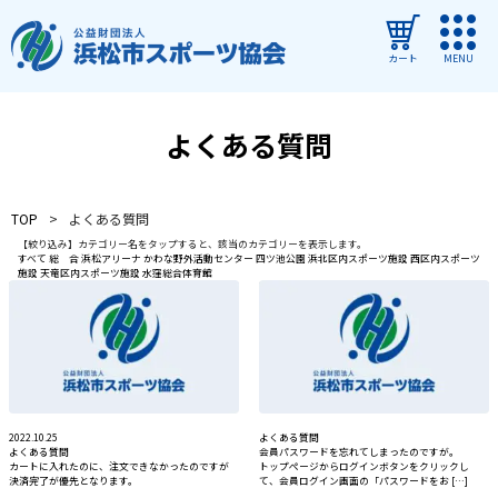
カート
MENU
ログイン
よくある質問
教室・イベントを探す
TOP
よくある質問
ご利用ガイド
【絞り込み】カテゴリー名をタップすると、該当のカテゴリーを表示します。
すべて
総 合
浜松アリーナ
かわな野外活動センター
四ツ池公園
浜北区内スポーツ施設
西区内スポーツ
施設
天竜区内スポーツ施設
水窪総合体育館
よくある質問
協会について
管理施設
教室・イベントからのお知らせ
2022.10.25
よくある質問
よくある質問
会員パスワードを忘れてしまったのですが。
浜松市民スポーツ祭
カートに入れたのに、注文できなかったのですが
トップぺージからログインボタンをクリックし
決済完了が優先となります。
て、会員ログイン画面の「パスワードをお […]