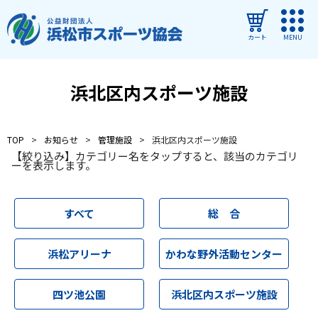
カート
MENU
ログイン
浜北区内スポーツ施設
教室・イベントを探す
TOP
お知らせ
管理施設
浜北区内スポーツ施設
ご利用ガイド
【絞り込み】カテゴリー名をタップすると、該当のカテゴリ
ーを表示します。
よくある質問
協会について
すべて
総 合
管理施設
浜松アリーナ
かわな野外活動センター
教室・イベントからのお知らせ
四ツ池公園
浜北区内スポーツ施設
浜松市民スポーツ祭