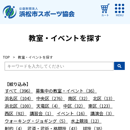
カート
MENU
ログイン
教室・イベントを探す
教室・イベントを探す
TOP
教室・イベントを探す
ご利用ガイド
よくある質問
【絞り込み】
協会について
すべて（396）
募集中の教室・イベント（36）
管理施設
浜名区（104）
中央区（276）
南区（32）
北区（13）
浜北区（100）
天竜区（4）
中区（32）
東区（123）
教室・イベントからのお知らせ
西区（92）
講習会（1）
イベント（16）
講演会（3）
浜松市民スポーツ祭
ウォーキング・ジョギング（5）
水上競技（12）
射的（4）
武道・武術・格闘技（43）
球技（38）