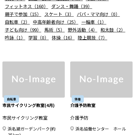
お知らせ
フィットネス（160）
ダンス・舞踊（39）
親子で参加（15）
スケート（3）
パパ・ママ向け（0）
個人情報の取り扱いに関する基本方針
特定商取引法に基づく表記
サイトマップ
自転車（2）
中高年齢者向け（25）
一輪車（1）
子ども向け（99）
馬術（5）
野外活動（4）
和太鼓（2）
浜松スポーツ協会に関する
お問い合わせはこちら
吟詠（1）
学習（0）
体操（16）
陸上競技（7）
053-411-8686
メールフォームでのお問い合わせ
教室・イベントに関するお問い合わせは、
各教室・イベントページの問い合わせ先までお願いいたします。
自転車
体操
市民サイクリング教室(4月)
介護予防教室
市民サイクリング教室
介護予防
浜名湖ガーデンパーク(約
浜名協働センター ホール