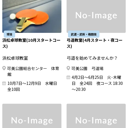
球技
武道・武術・格闘技
浜松卓球教室(10月スタートコー
弓道教室(4月スタート・夜コー
ス)
ス)
浜松卓球教室
弓道を始めてみませんか？
可美公園総合センター 体育
可美公園 弓道場
館
4月2日～6月25日 火･木曜
10月7日～12月9日 水曜日
日 全24回 夜コース 18:30
全10回
～20:30