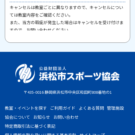
キャンセルは教室ごとに異なりますので、キャンセルについ
ては教室内容をご確認ください。
また、当方の瑕疵が発生した場合はキャンセルを受け付けま
すので、お問い合わせください。
原則として、一旦納入された参加料・受講料は返金いたしま
せん。また、欠席等による参加料の返金は原則としていたし
ません。教室期間中にケガ・病気等により、医師から運動制
限が出された場合は、担当者までご相談ください。
お支払期限
・コンビニ払い：お申し込み後、7日以内にお申し込み時に
〒435-0016 静岡県浜松市中央区和田町808番地の1
選択したコンビニエンスストア店頭にてお支払いください。
・クレジットカード：お申し込み後、30日以内に課金となり
教室・イベントを探す
ご利用ガイド
よくある質問
管理施設
ます。
協会について
お知らせ
お問い合わせ
・現金払い：教室指定の場所(施設窓口、教室受付等)でお支
特定商取引法に基づく表記
払いください。