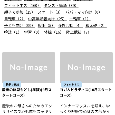
お知らせ
フィットネス（160）
ダンス・舞踊（39）
親子で参加（15）
スケート（3）
パパ・ママ向け（0）
個人情報の取り扱いに関する基本方針
特定商取引法に基づく表記
サイトマップ
自転車（2）
中高年齢者向け（25）
一輪車（1）
子ども向け（99）
馬術（5）
野外活動（4）
和太鼓（2）
浜松スポーツ協会に関する
お問い合わせはこちら
吟詠（1）
学習（0）
体操（16）
陸上競技（7）
053-411-8686
メールフォームでのお問い合わせ
教室・イベントに関するお問い合わせは、
各教室・イベントページの問い合わせ先までお願いいたします。
親子で参加
フィットネス
産後の体型もどし(舞阪)(9月ス
ヨガ＆ピラティス(10月スタート
タートコース)
コース)
産後のお母さんのためのエク
インナーマッスルを鍛え、ゆ
ササイズで心も体もスッキリ
っくり呼吸で心身の内部から