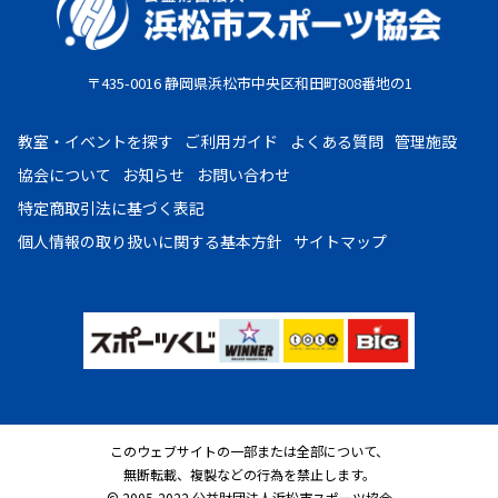
お支払期限
・コンビニ払い：お申し込み後、7日以内にお申し込み時に
〒435-0016 静岡県浜松市中央区和田町808番地の1
選択したコンビニエンスストア店頭にてお支払いください。
・クレジットカード：お申し込み後、30日以内に課金となり
教室・イベントを探す
ご利用ガイド
よくある質問
管理施設
ます。
協会について
お知らせ
お問い合わせ
・現金払い：教室指定の場所(施設窓口、教室受付等)でお支
特定商取引法に基づく表記
払いください。
個人情報の取り扱いに
関する基本方針
サイトマップ
お申し込みについて
複数の教室・イベントを購入希望の場合は、大変お手数です
が、教室・イベントごとにご注文をお願いいたします。
教室・イベントごとに、受付方法が異なります。
抽選となっていない教室については、原則として先着順での
受付となります。受付期間終了後であっても、定員に達して
このウェブサイトの一部または全部について、
無断転載、複製などの行為を禁止します。
いない場合等、追加受付可能な教室・イベントもあります。
© 2005-2022 公益財団法人浜松市スポーツ協会