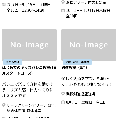
浜松アリーナ体力測定室
7月7日～9月15日 火曜日
全10回 13:30～14:20
10月1日～12月17日木曜日
全10回
子ども向け
武道・武術・格闘技
はじめてのキッズバレエ教室(10
剣道教室（8月）
月スタートコース)
楽しく剣道を学び、礼儀正し
バレエで楽しく身体を動かそ
く、心身ともに強くなろう！
う！リズム感・体力つくりに
浜松剣道連盟道場
オススメです
8月7日 金曜日 全1回
サーラグリーンアリーナ (浜北
総合体育館)軽体操室