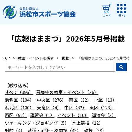
カート
MENU
ログイン
「広報はままつ」2026年5月号掲載
教室・イベントを探す
TOP
教室・イベントを探す
掲載
「広報はままつ」2026年5月号掲
ご利用ガイド
よくある質問
【絞り込み】
協会について
すべて（396）
募集中の教室・イベント（36）
管理施設
浜名区（104）
中央区（276）
南区（32）
北区（13）
浜北区（100）
天竜区（4）
中区（32）
東区（123）
教室・イベントからのお知らせ
西区（92）
講習会（1）
イベント（16）
講演会（3）
浜松市民スポーツ祭
ウォーキング・ジョギング（5）
水上競技（12）
射的（4）
武道・武術・格闘技（43）
球技（38）