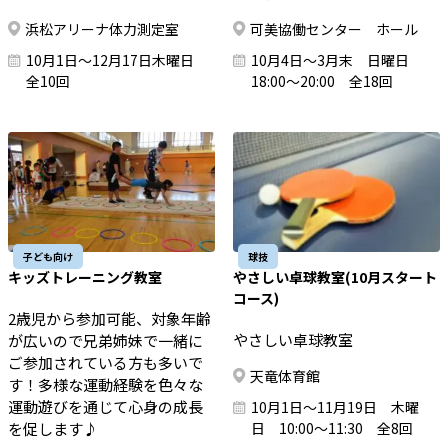
浜松アリーナ体力測定室
可美協働センター ホール
10月1日～12月17日木曜日
10月4日～3月末 日曜日
全10回
18:00～20:00 全18回
子ども向け
球技
キッズトレーニング教室
やさしい卓球教室(10月スタート
コース)
2歳児から参加可能、対象年齢
やさしい卓球教室
が広いので兄弟姉妹で一緒に
ご参加されている方も多いで
天竜体育館
す！多様な運動経験を色々な
運動遊びを通じて心身の成長
10月1日～11月19日 木曜
を促します♪
日 10:00～11:30 全8回