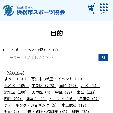
カート
MENU
ログイン
目的
教室・イベントを探す
TOP
教室・イベントを探す
目的
ご利用ガイド
よくある質問
【絞り込み】
協会について
すべて（397）
募集中の教室・イベント（36）
管理施設
浜名区（105）
中央区（276）
南区（32）
北区（14）
浜北区（100）
天竜区（4）
中区（32）
東区（123）
教室・イベントからのお知らせ
西区（92）
講習会（1）
イベント（16）
講演会（3）
浜松市民スポーツ祭
ウォーキング・ジョギング（5）
水上競技（12）
射的（4）
武道・武術・格闘技（43）
球技（38）