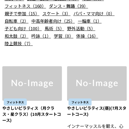
お知らせ
フィットネス（160）
ダンス・舞踊（39）
親子で参加（15）
スケート（3）
パパ・ママ向け（0）
個人情報の取り扱いに関する基本方針
特定商取引法に基づく表記
サイトマップ
自転車（2）
中高年齢者向け（25）
一輪車（1）
子ども向け（100）
馬術（5）
野外活動（5）
浜松スポーツ協会に関する
お問い合わせはこちら
和太鼓（2）
吟詠（1）
学習（0）
体操（16）
陸上競技（7）
053-411-8686
メールフォームでのお問い合わせ
教室・イベントに関するお問い合わせは、
各教室・イベントページの問い合わせ先までお願いいたします。
フィットネス
フィットネス
やさしいピラティス（月クラ
やさしいピラティス(昼)(7月スタ
ス・星クラス）(10月スタートコ
ートコース)
ース)
インナーマッスルを鍛え、心