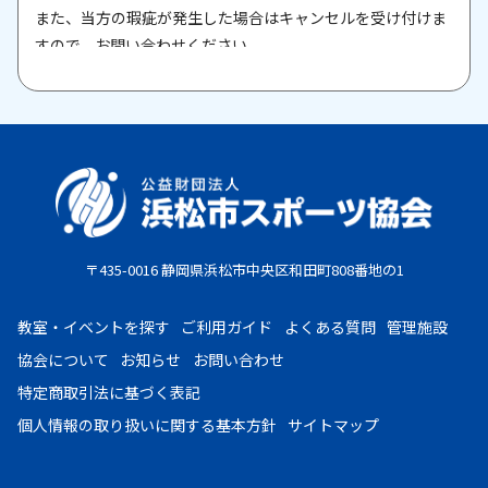
また、当方の瑕疵が発生した場合はキャンセルを受け付けま
すので、お問い合わせください。
原則として、一旦納入された参加料・受講料は返金いたしま
せん。また、欠席等による参加料の返金は原則としていたし
ません。教室期間中にケガ・病気等により、医師から運動制
限が出された場合は、担当者までご相談ください。
お支払期限
・コンビニ払い：お申し込み後、7日以内にお申し込み時に
〒435-0016 静岡県浜松市中央区和田町808番地の1
選択したコンビニエンスストア店頭にてお支払いください。
・クレジットカード：お申し込み後、30日以内に課金となり
教室・イベントを探す
ご利用ガイド
よくある質問
管理施設
ます。
協会について
お知らせ
お問い合わせ
・現金払い：教室指定の場所(施設窓口、教室受付等)でお支
特定商取引法に基づく表記
払いください。
個人情報の取り扱いに
関する基本方針
サイトマップ
お申し込みについて