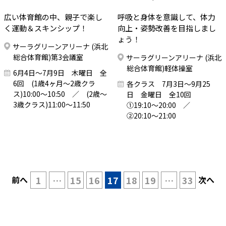
広い体育館の中、親子で楽し
呼吸と身体を意識して、体力
く運動＆スキンシップ！
向上・姿勢改善を目指しまし
ょう！
サーラグリーンアリーナ (浜北
総合体育館)第3会議室
サーラグリーンアリーナ (浜北
総合体育館)軽体操室
6月4日～7月9日 木曜日 全
6回 (1歳4ヶ月～2歳クラ
各クラス 7月3日～9月25
ス)10:00～10:50 ／ (2歳～
日 金曜日 全10回
3歳クラス)11:00～11:50
①19:10～20:00 ／
②20:10～21:00
前へ
1
…
15
16
17
18
19
…
33
次へ