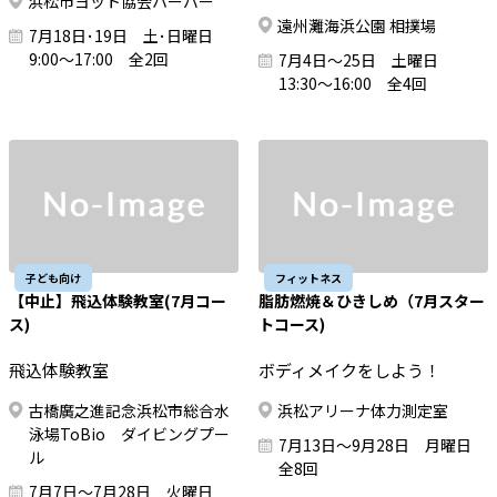
浜松市ヨット協会ハーバー
遠州灘海浜公園 相撲場
7月18日･19日 土･日曜日
9:00～17:00 全2回
7月4日～25日 土曜日
13:30～16:00 全4回
子ども向け
フィットネス
【中止】飛込体験教室(7月コー
脂肪燃焼＆ひきしめ（7月スター
ス)
トコース)
飛込体験教室
ボディメイクをしよう！
古橋廣之進記念浜松市総合水
浜松アリーナ体力測定室
泳場ToBio ダイビングプー
7月13日～9月28日 月曜日
ル
全8回
7月7日～7月28日 火曜日