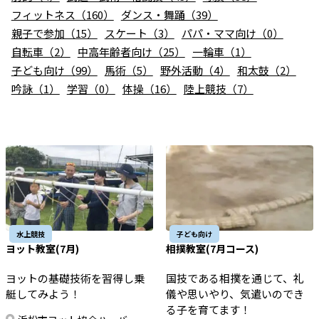
お知らせ
フィットネス（160）
ダンス・舞踊（39）
親子で参加（15）
スケート（3）
パパ・ママ向け（0）
個人情報の取り扱いに関する基本方針
特定商取引法に基づく表記
サイトマップ
自転車（2）
中高年齢者向け（25）
一輪車（1）
子ども向け（99）
馬術（5）
野外活動（4）
和太鼓（2）
浜松スポーツ協会に関する
お問い合わせはこちら
吟詠（1）
学習（0）
体操（16）
陸上競技（7）
053-411-8686
メールフォームでのお問い合わせ
教室・イベントに関するお問い合わせは、
各教室・イベントページの問い合わせ先までお願いいたします。
水上競技
子ども向け
ヨット教室(7月)
相撲教室(7月コース)
ヨットの基礎技術を習得し乗
国技である相撲を通じて、礼
艇してみよう！
儀や思いやり、気遣いのでき
る子を育てます！