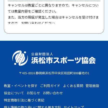
キャンセルは教室ごとに異なりますので、キャンセルについ
ては教室内容をご確認ください。
また、当方の瑕疵が発生した場合はキャンセルを受け付けま
すので、お問い合わせください。
原則として、一旦納入された参加料・受講料は返金いたしま
せん。また、欠席等による参加料の返金は原則としていたし
ません。教室期間中にケガ・病気等により、医師から運動制
限が出された場合は、担当者までご相談ください。
お支払期限
・コンビニ払い：お申し込み後、7日以内にお申し込み時に
〒435-0016 静岡県浜松市中央区和田町808番地の1
選択したコンビニエンスストア店頭にてお支払いください。
・クレジットカード：お申し込み後、30日以内に課金となり
教室・イベントを探す
ご利用ガイド
よくある質問
管理施設
ます。
協会について
お知らせ
お問い合わせ
・現金払い：教室指定の場所(施設窓口、教室受付等)でお支
特定商取引法に基づく表記
払いください。
個人情報の取り扱いに
関する基本方針
サイトマップ