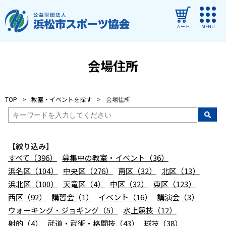
カート
MENU
ログイン
会場住所
教室・イベントを探す
TOP
教室・イベントを探す
会場住所
ご利用ガイド
よくある質問
【絞り込み】
協会について
すべて（396）
募集中の教室・イベント（36）
管理施設
浜名区（104）
中央区（276）
南区（32）
北区（13）
浜北区（100）
天竜区（4）
中区（32）
東区（123）
教室・イベントからのお知らせ
西区（92）
講習会（1）
イベント（16）
講演会（3）
浜松市民スポーツ祭
ウォーキング・ジョギング（5）
水上競技（12）
射的（4）
武道・武術・格闘技（43）
球技（38）