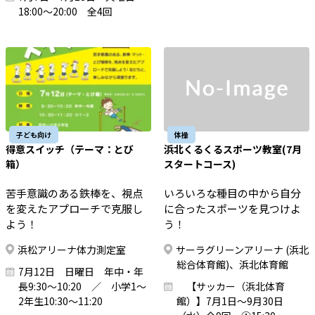
18:00～20:00 全4回
子ども向け
体操
得意スイッチ（テーマ：とび
浜北くるくるスポーツ教室(7月
箱）
スタートコース)
苦手意識のある鉄棒を、視点
いろいろな種目の中から自分
を変えたアプローチで克服し
に合ったスポーツを見つけよ
よう！
う！
浜松アリーナ体力測定室
サーラグリーンアリーナ (浜北
総合体育館)、浜北体育館
7月12日 日曜日 年中・年
長9:30～10:20 ／ 小学1～
【サッカー（浜北体育
2年生10:30～11:20
館）】7月1日～9月30日