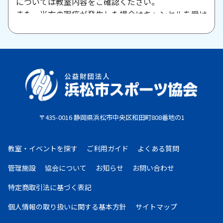
については教室内容をご確認ください。
また、当方の瑕疵が発生した場合はキャンセルを受け
付けますので、お問い合わせください。
原則として、一旦納入された参加料・受講料は返金い
たしません。また、欠席等による参加料の返金は原則
としていたしません。教室期間中にケガ・病気等によ
り、医師から運動制限が出された場合は、担当者まで
ご相談ください。
〒435-0016 静岡県浜松市中央区和田町808番地の1
お支払期限
・コンビニ払い：お申し込み後、7日以内にお申し込
教室・イベントを探す
ご利用ガイド
よくある質問
み時に選択したコンビニエンスストア店頭にてお支払
いください。
管理施設
協会について
お知らせ
お問い合わせ
・クレジットカード：お申し込み後、30日以内に課
特定商取引法に基づく表記
金となります。
・現金払い：教室指定の場所(施設窓口、教室受付等)
個人情報の取り扱いに
関する基本方針
サイトマップ
でお支払いください。