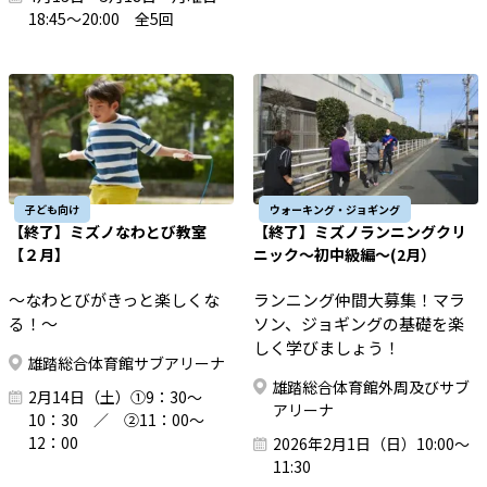
18:45～20:00 全5回
子ども向け
ウォーキング・ジョギング
【終了】ミズノなわとび教室
【終了】ミズノランニングクリ
【２月】
ニック～初中級編～(2月）
～なわとびがきっと楽しくな
ランニング仲間大募集！マラ
る！～
ソン、ジョギングの基礎を楽
しく学びましょう！
雄踏総合体育館サブアリーナ
雄踏総合体育館外周及びサブ
2月14日（土）①9：30～
アリーナ
10：30 ／ ②11：00～
12：00
2026年2月1日（日）10:00～
11:30