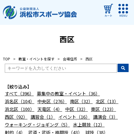
カート
MENU
ログイン
西区
教室・イベントを探す
TOP
教室・イベントを探す
会場住所
西区
ご利用ガイド
よくある質問
【絞り込み】
協会について
すべて（396）
募集中の教室・イベント（36）
管理施設
浜名区（104）
中央区（276）
南区（32）
北区（13）
浜北区（100）
天竜区（4）
中区（32）
東区（123）
教室・イベントからのお知らせ
西区（92）
講習会（1）
イベント（16）
講演会（3）
浜松市民スポーツ祭
ウォーキング・ジョギング（5）
水上競技（12）
射的（4）
武道・武術・格闘技（43）
球技（38）