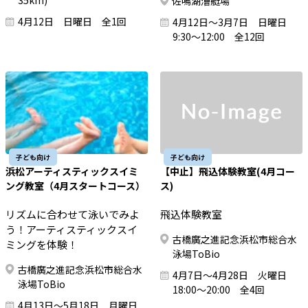
35km)
佐鳴湖漕艇場
4月12日 日曜日 全1回
4月12日～3月7日 日曜日
9:30～12:00 全12回
子ども向け
子ども向け
浜松アーティスティックスイミ
【中止】飛込体験教室(4月コー
ング教室（4月スタートコース）
ス)
リズムに合わせて泳いでみよ
飛込体験教室
う！アーティスティックスイ
古橋廣之進記念浜松市総合水
ミングを体験！
泳場ToBio
古橋廣之進記念浜松市総合水
4月7日～4月28日 火曜日
泳場ToBio
18:00～20:00 全4回
4月13日～5月18日 月曜日