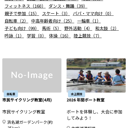
お知らせ
フィットネス（160）
ダンス・舞踊（39）
親子で参加（15）
スケート（3）
パパ・ママ向け（0）
個人情報の取り扱いに関する基本方針
特定商取引法に基づく表記
サイトマップ
自転車（2）
中高年齢者向け（25）
一輪車（1）
子ども向け（99）
馬術（5）
野外活動（4）
和太鼓（2）
浜松スポーツ協会に関する
お問い合わせはこちら
吟詠（1）
学習（0）
体操（16）
陸上競技（7）
053-411-8686
メールフォームでのお問い合わせ
教室・イベントに関するお問い合わせは、
各教室・イベントページの問い合わせ先までお願いいたします。
自転車
水上競技
市民サイクリング教室(4月)
2026 年間ボート教室
市民サイクリング教室
ボートを体験し、大会に参加
してみよう！
浜名湖ガーデンパーク(約