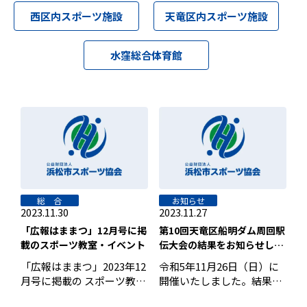
お知らせ
西区内スポーツ施設
天竜区内スポーツ施設
個人情報の取り扱いに関する基本方針
特定商取引法に基づく表記
サイトマップ
水窪総合体育館
浜松スポーツ協会に関する
お問い合わせはこちら
053-411-8686
メールフォームでのお問い合わせ
教室・イベントに関するお問い合わせは、
各教室・イベントページの問い合わせ先までお願いいたします。
総 合
お知らせ
2023.11.30
2023.11.27
「広報はままつ」12月号に掲
第10回天竜区船明ダム周回駅
載のスポーツ教室・イベント
伝大会の結果をお知らせしま
す
「広報はままつ」2023年12
令和5年11月26日（日）に
月号に掲載の スポーツ教室
開催いたしました。結果
健康教室健康エクササイズ
は、下記よりご確認くださ