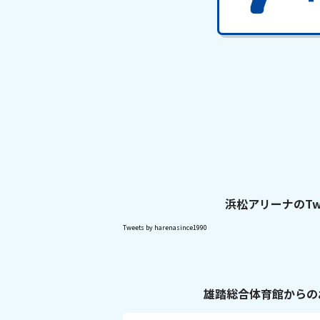
浜松アリーナのTw
Tweets by harenasince1990
雄踏総合体育館からの