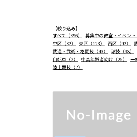
【絞り込み】
すべて（396）
募集中の教室・イベント（
中区（32）
東区（123）
西区（92）
武道・武術・格闘技（43）
球技（38）
自転車（2）
中高年齢者向け（25）
一
陸上競技（7）