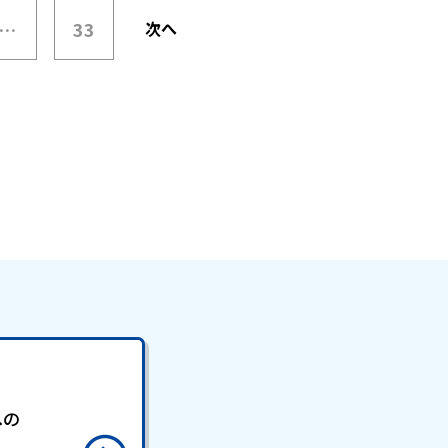
…
33
次へ
への