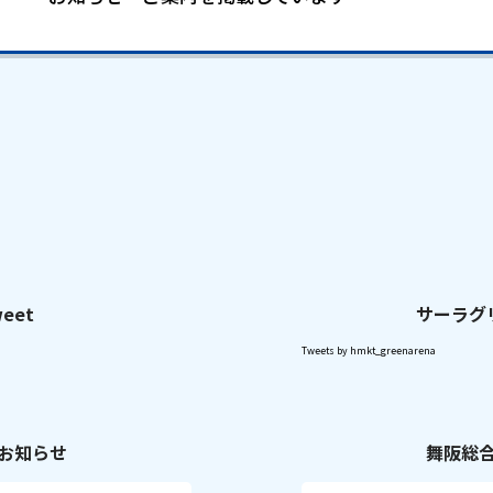
eet
サーラグ
Tweets by hmkt_greenarena
お知らせ
舞阪総